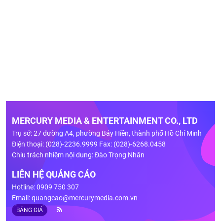
MERCURY MEDIA & ENTERTAINMENT CO., LTD
Trụ sở: 27 đường A4, phường Bảy Hiền, thành phố Hồ Chí Minh
Điện thoại: (028)-2236.9999 Fax: (028)-6268.0458
Chịu trách nhiệm nội dung: Đào Trọng Nhân
LIÊN HỆ QUẢNG CÁO
Hotline: 0909 750 307
Email:
quangcao@mercurymedia.com.vn
BẢNG GIÁ