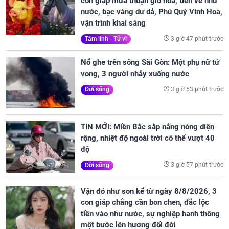
con giáp mưa thuận gió hòa, tiền về như
nước, bạc vàng dư dả, Phú Quý Vinh Hoa,
vận trình khai sáng
3 giờ 47 phút trước
Tâm linh - Tử vi
Nổ ghe trên sông Sài Gòn: Một phụ nữ tử
vong, 3 người nhảy xuống nước
3 giờ 53 phút trước
Đời sống
TIN MỚI: Miền Bắc sắp nắng nóng diện
rộng, nhiệt độ ngoài trời có thể vượt 40
độ
3 giờ 57 phút trước
Đời sống
Vận đỏ như son kể từ ngày 8/8/2026, 3
con giáp chẳng cần bon chen, đắc lộc
tiền vào như nước, sự nghiệp hanh thông
một bước lên hương đổi đời