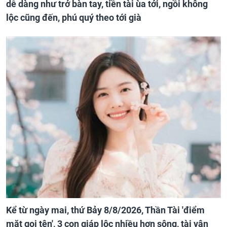
dễ dàng như trở bàn tay, tiền tài ùa tới, ngồi không
lộc cũng đến, phú quý theo tới già
Kể từ ngày mai, thứ Bảy 8/8/2026, Thần Tài 'điểm
mặt gọi tên', 3 con giáp lộc nhiều hơn sông, tài vận