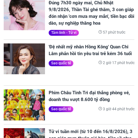
Đúng 7h30 ngày mai, Chủ Nhật
9/8/2026, Thần Tài ghé thăm, 3 con giáp
đón nhận 'cơn mưa may mắn', tiền bạc dồi
dào, sự nghiệp thăng hoa
57 phút trước
Tâm linh - Tử vi
'Đệ nhất mỹ nhân Hồng Kông' Quan Chi
Lâm phản hồi tin yêu trai trẻ kém 36 tuổi
2 giờ 17 phút trước
Sao quốc tế
Phim Châu Tinh Trì đại thắng phòng vé,
doanh thu vượt 8.600 tỷ đồng
3 giờ 44 phút trước
Sao quốc tế
Tử vi tuần mới (từ 10 đến 16/8/2026), 3