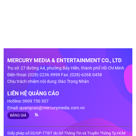
MERCURY MEDIA & ENTERTAINMENT CO., LTD
Trụ sở: 27 đường A4, phường Bảy Hiền, thành phố Hồ Chí Minh
Điện thoại: (028)-2236.9999 Fax: (028)-6268.0458
Chịu trách nhiệm nội dung: Đào Trọng Nhân
LIÊN HỆ QUẢNG CÁO
Hotline: 0909 750 307
Email:
quangcao@mercurymedia.com.vn
BẢNG GIÁ
Giấy phép số 02/GP-TTĐT do Sở Thông Tin và Truyền Thông Tp.HCM