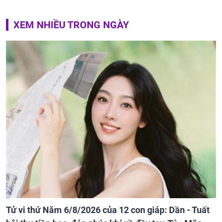
XEM NHIỀU TRONG NGÀY
Tử vi thứ Năm 6/8/2026 của 12 con giáp: Dần - Tuất