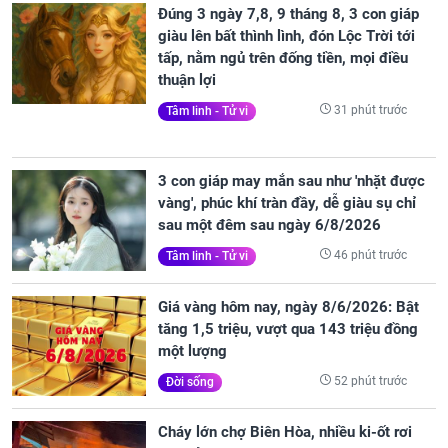
Đúng 3 ngày 7,8, 9 tháng 8, 3 con giáp
giàu lên bất thình lình, đón Lộc Trời tới
tấp, nằm ngủ trên đống tiền, mọi điều
thuận lợi
31 phút trước
Tâm linh - Tử vi
3 con giáp may mắn sau như 'nhặt được
vàng', phúc khí tràn đầy, dễ giàu sụ chỉ
sau một đêm sau ngày 6/8/2026
46 phút trước
Tâm linh - Tử vi
Giá vàng hôm nay, ngày 8/6/2026: Bật
tăng 1,5 triệu, vượt qua 143 triệu đồng
một lượng
52 phút trước
Đời sống
Cháy lớn chợ Biên Hòa, nhiều ki-ốt rơi