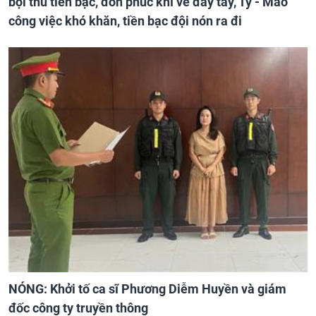
bội thu tiền bạc, đón phúc khí về đầy tay, Tý - Mão
công việc khó khăn, tiền bạc đội nón ra đi
NÓNG: Khởi tố ca sĩ Phương Diễm Huyền và giám
đốc công ty truyền thông