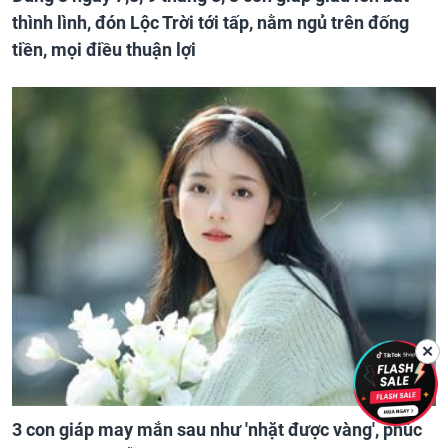
thình lình, đón Lộc Trời tới tấp, nằm ngủ trên đống
tiền, mọi điều thuận lợi
✕
3 con giáp may mắn sau như 'nhặt được vàng', phúc