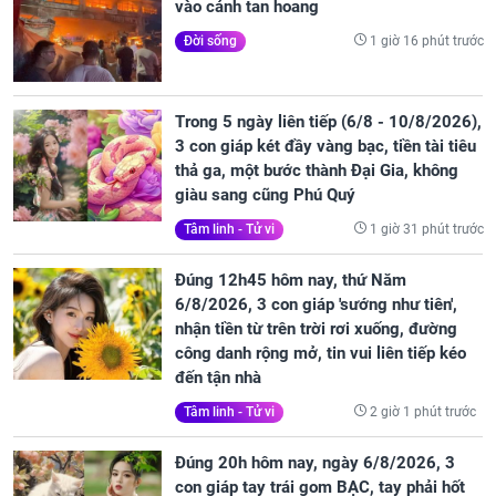
vào cảnh tan hoang
1 giờ 16 phút trước
Đời sống
Trong 5 ngày liên tiếp (6/8 - 10/8/2026),
3 con giáp két đầy vàng bạc, tiền tài tiêu
thả ga, một bước thành Đại Gia, không
giàu sang cũng Phú Quý
1 giờ 31 phút trước
Tâm linh - Tử vi
Đúng 12h45 hôm nay, thứ Năm
6/8/2026, 3 con giáp 'sướng như tiên',
nhận tiền từ trên trời rơi xuống, đường
công danh rộng mở, tin vui liên tiếp kéo
đến tận nhà
2 giờ 1 phút trước
Tâm linh - Tử vi
Đúng 20h hôm nay, ngày 6/8/2026, 3
con giáp tay trái gom BẠC, tay phải hốt