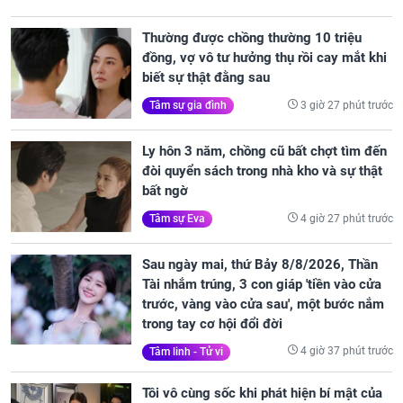
Thường được chồng thường 10 triệu
đồng, vợ vô tư hưởng thụ rồi cay mắt khi
biết sự thật đằng sau
3 giờ 27 phút trước
Tâm sự gia đình
Ly hôn 3 năm, chồng cũ bất chợt tìm đến
đòi quyển sách trong nhà kho và sự thật
bất ngờ
4 giờ 27 phút trước
Tâm sự Eva
Sau ngày mai, thứ Bảy 8/8/2026, Thần
Tài nhắm trúng, 3 con giáp 'tiền vào cửa
trước, vàng vào cửa sau', một bước nắm
trong tay cơ hội đổi đời
4 giờ 37 phút trước
Tâm linh - Tử vi
Tôi vô cùng sốc khi phát hiện bí mật của