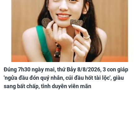
Đúng 7h30 ngày mai, thứ Bảy 8/8/2026, 3 con giáp
'ngửa đầu đón quý nhân, cúi đầu hốt tài lộc', giàu
sang bất chấp, tình duyên viên mãn