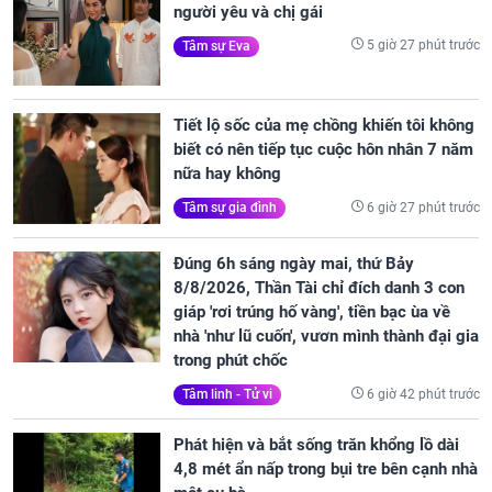
người yêu và chị gái
5 giờ 27 phút trước
Tâm sự Eva
Tiết lộ sốc của mẹ chồng khiến tôi không
biết có nên tiếp tục cuộc hôn nhân 7 năm
nữa hay không
6 giờ 27 phút trước
Tâm sự gia đình
Đúng 6h sáng ngày mai, thứ Bảy
8/8/2026, Thần Tài chỉ đích danh 3 con
giáp 'rơi trúng hố vàng', tiền bạc ùa về
nhà 'như lũ cuốn', vươn mình thành đại gia
trong phút chốc
6 giờ 42 phút trước
Tâm linh - Tử vi
Phát hiện và bắt sống trăn khổng lồ dài
4,8 mét ẩn nấp trong bụi tre bên cạnh nhà