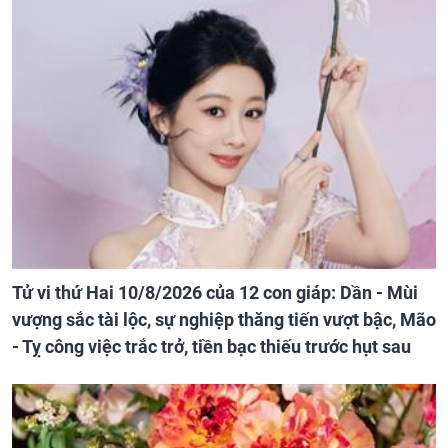
Tử vi thứ Hai 10/8/2026 của 12 con giáp: Dần - Mùi
vượng sắc tài lộc, sự nghiệp thăng tiến vượt bậc, Mão
- Tỵ công việc trắc trở, tiền bạc thiếu trước hụt sau