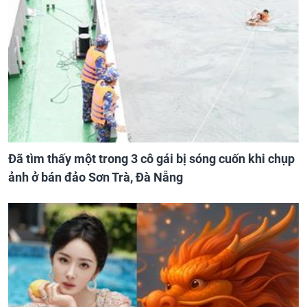
Đã tìm thấy một trong 3 cô gái bị sóng cuốn khi chụp
ảnh ở bán đảo Sơn Trà, Đà Nẵng