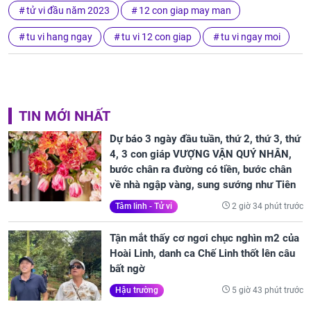
tử vi đầu năm 2023
12 con giap may man
tu vi hang ngay
tu vi 12 con giap
tu vi ngay moi
TIN MỚI NHẤT
Dự báo 3 ngày đầu tuần, thứ 2, thứ 3, thứ
4, 3 con giáp VƯỢNG VẬN QUÝ NHÂN,
bước chân ra đường có tiền, bước chân
về nhà ngập vàng, sung sướng như Tiên
2 giờ 34 phút trước
Tâm linh - Tử vi
Tận mắt thấy cơ ngơi chục nghìn m2 của
Hoài Linh, danh ca Chế Linh thốt lên câu
bất ngờ
5 giờ 43 phút trước
Hậu trường