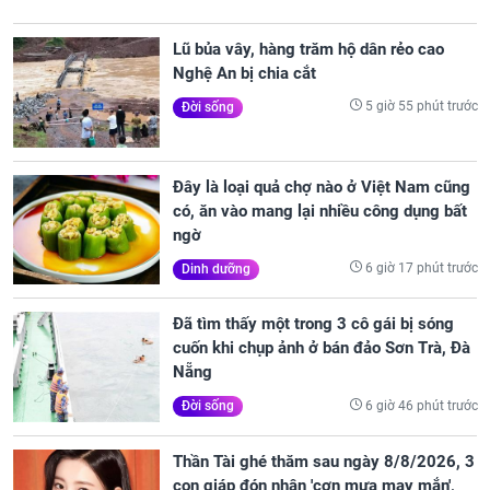
Lũ bủa vây, hàng trăm hộ dân rẻo cao
Nghệ An bị chia cắt
5 giờ 55 phút trước
Đời sống
Đây là loại quả chợ nào ở Việt Nam cũng
có, ăn vào mang lại nhiều công dụng bất
ngờ
6 giờ 17 phút trước
Dinh dưỡng
Đã tìm thấy một trong 3 cô gái bị sóng
cuốn khi chụp ảnh ở bán đảo Sơn Trà, Đà
Nẵng
6 giờ 46 phút trước
Đời sống
Thần Tài ghé thăm sau ngày 8/8/2026, 3
con giáp đón nhận 'cơn mưa may mắn',