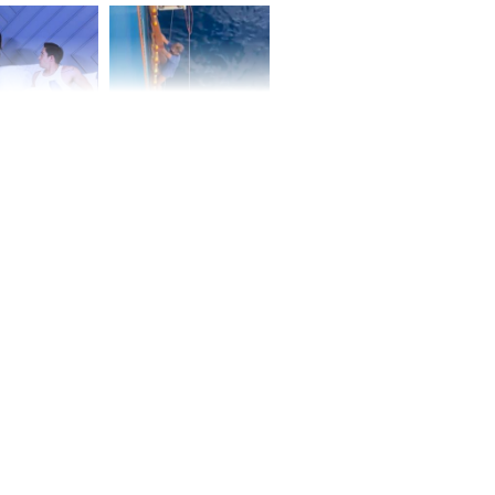
ấm no, tình
n mãn
n vợ giấu
Ngư dân mất tích đã
ừng có chồng,
được tìm thấy còn
ly hôn nhưng
sống sau 26 ngày lênh
khi nghe mẹ
đênh trên biển Thái
g câu này
Bình Dương
iệt lên tiếng
ồn thay tim,
hứng minh sức