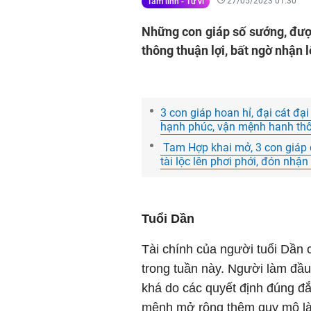
27/05/2023 01:30
Tâm linh - Tử vi
Những con giáp số sướng, đượ
thông thuận lợi, bất ngờ nhận l
3 con giáp hoan hỉ, đại cát đạ
hạnh phúc, vận mệnh hanh th
Tam Hợp khai mở, 3 con giáp 
tài lộc lên phơi phới, đón nhận
Tuổi Dần
Tài chính của người tuổi Dần
trong tuần này. Người làm đầ
khá do các quyết định đúng đắ
mệnh mở rộng thêm quy mô là