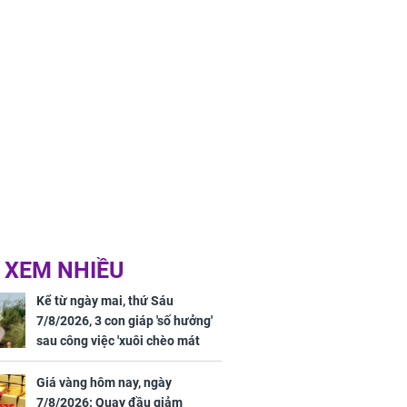
 XEM NHIỀU
Kể từ ngày mai, thứ Sáu
7/8/2026, 3 con giáp 'số hưởng'
sau công việc 'xuôi chèo mát
mái', tiền tài 'thu về như nước',
tình duyên viên mãn
Giá vàng hôm nay, ngày
7/8/2026: Quay đầu giảm