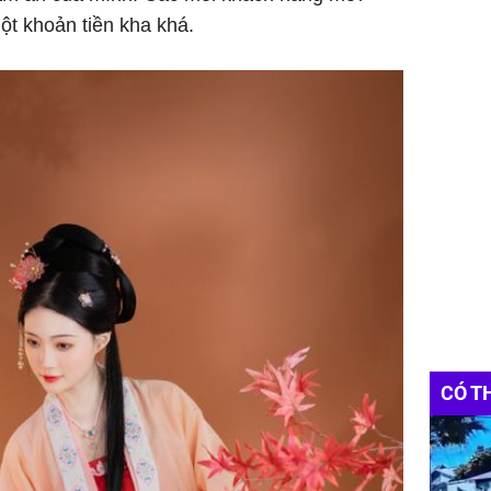
ột khoản tiền kha khá.
CÓ T