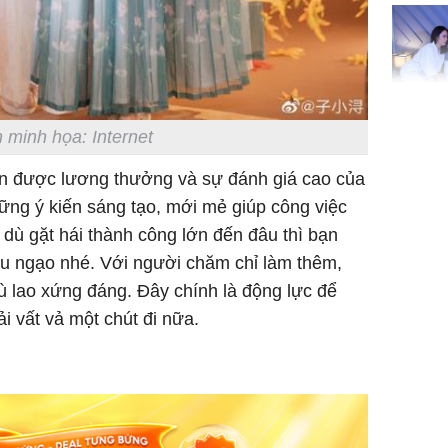
đón lộc 
tiền viê
Phát hiệ
 minh họa: Internet
chuyện t
tôi đòi 
n được lương thưởng và sự đánh giá cao của
sững sờ 
ững ý kiến sáng tạo, mới mẻ giúp công việc
tôi buôn
, dù gặt hái thành công lớn đến đâu thì bạn
u ngạo nhé. Với người chăm chỉ làm thêm,
 lao xứng đáng. Đây chính là động lực để
Lý Liên K
ải vất vả một chút đi nữa.
sau tin đ
cởi áo c
khỏe