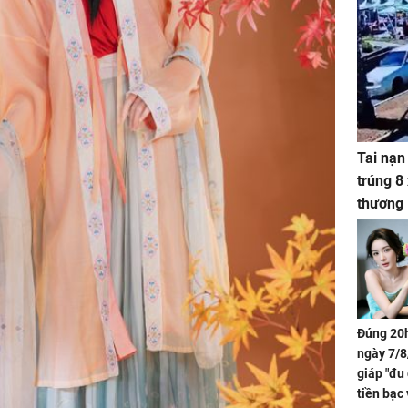
Tai nạn
trúng 8
thương
Đúng 20h
ngày 7/8
giáp "đu
tiền bạc 