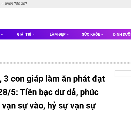
ine: 0909 750 307
G
GIẢI TRÍ
LÀM ĐẸP
SỨC KHỎE
DINH DƯ
 3 con giáp làm ăn phát đạt
8/5: Tiền bạc dư dả, phúc
c vạn sự vào, hỷ sự vạn sự