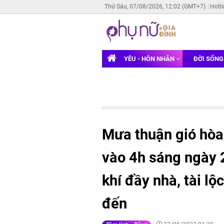
Thứ Sáu, 07/08/2026, 12:02 (GMT+7)
Hotl
YÊU - HÔN NHÂN
ĐỜI SỐN
Mưa thuận gió hòa,
vào 4h sáng ngày 2
khí đầy nhà, tài lộ
đến