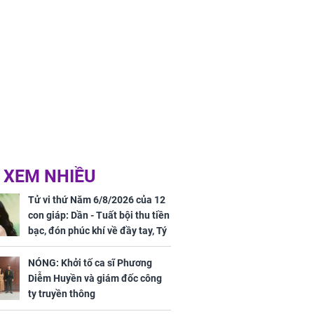
 XEM NHIỀU
Tử vi thứ Năm 6/8/2026 của 12
con giáp: Dần - Tuất bội thu tiền
bạc, đón phúc khí về đầy tay, Tý
- Mão công việc khó khăn, tiền
bạc đội nón ra đi
NÓNG: Khởi tố ca sĩ Phương
Diễm Huyền và giám đốc công
ty truyền thông