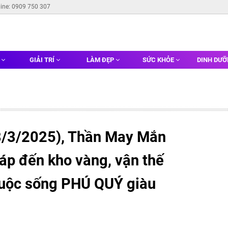
line: 0909 750 307
G
GIẢI TRÍ
LÀM ĐẸP
SỨC KHỎE
DINH DƯ
8/3/2025), Thần May Mắn
giáp đến kho vàng, vận thế
 cuộc sống PHÚ QUÝ giàu