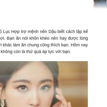
Nhan sắc
con gái 
4 lần ph
có Lục Hợp trợ mệnh nên Dậu biết cách lập kế
bất ngờ
lợi. Bạn ăn nói khôn khéo nên hay được lòng
ời khác làm ăn chung cũng thích bạn. Hôm nay
c không còn là thứ quá áp lực với bạn.
Danh tín
nổi tiếng
phải khâ