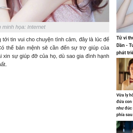
 minh họa: Internet
Tử vi t
ới tin vui cho chuyện tình cảm, đây là lúc để
Dần - T
Có thể bản mệnh sẽ cần đến sự trợ giúp của
phát tr
 xin sự giúp đỡ của họ, dù sao gia đình hạnh
ảm đạm
ất.
Vừa ly hô
đứa con 
như đúc 
phía sau