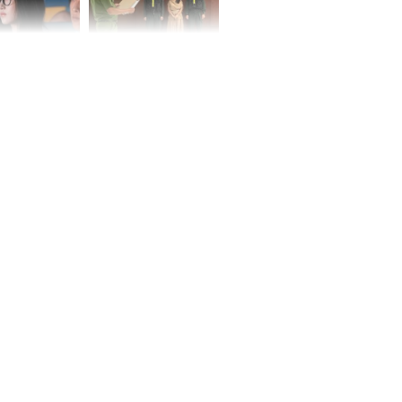
 ở tuổi 20 của
NÓNG: Khởi tố ca sĩ
Vương Phi sau
Phương Diễm Huyền
ẫu thuật gây
và giám đốc công ty
truyền thông
h nữ diễn viên
 gặp tai nạn,
u 50 mũi