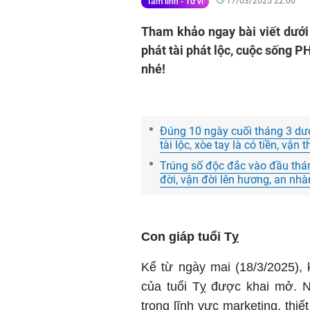
17/03/2025 22:00
Tâm linh - Tử vi
Tham khảo ngay bài viết dưới 
phát tài phát lộc, cuộc sống 
nhé!
Đúng 10 ngày cuối tháng 3 dươ
tài lộc, xòe tay là có tiền, vậ
Trúng số độc đắc vào đầu tháng 
đời, vận đời lên hương, an n
Con giáp tuổi Tỵ
Kể từ ngày mai (18/3/2025), 
của tuổi Tỵ được khai mở. N
trong lĩnh vực marketing, thiết