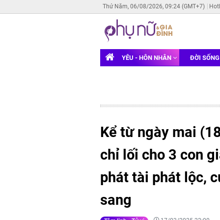
Thứ Năm, 06/08/2026, 09:24 (GMT+7)
Hot
YÊU - HÔN NHÂN
ĐỜI SỐN
Kể từ ngày mai (1
chỉ lối cho 3 con 
phát tài phát lộc,
sang