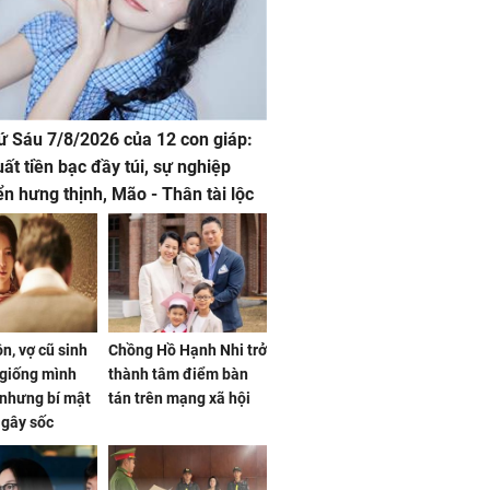
hứ Sáu 7/8/2026 của 12 con giáp:
uất tiền bạc đầy túi, sự nghiệp
iển hưng thịnh, Mão - Thân tài lộc
, mọi sự khó thành công mỹ mãn
n, vợ cũ sinh
Chồng Hồ Hạnh Nhi trở
giống mình
thành tâm điểm bàn
nhưng bí mật
tán trên mạng xã hội
 gây sốc