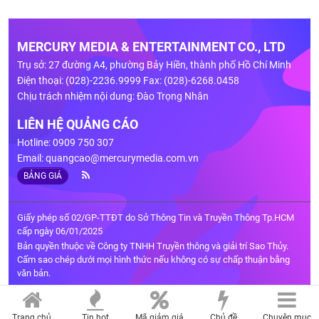
MERCURY MEDIA & ENTERTAINMENT CO., LTD
Trụ sở: 27 đường A4, phường Bảy Hiền, thành phố Hồ Chí Minh
Điện thoại: (028)-2236.9999 Fax: (028)-6268.0458
Chịu trách nhiệm nội dung: Đào Trọng Nhân
LIÊN HỆ QUẢNG CÁO
Hotline: 0909 750 307
Email:
quangcao@mercurymedia.com.vn
BẢNG GIÁ
Giấy phép số 02/GP-TTĐT do Sở Thông Tin và Truyền Thông Tp.HCM
cấp ngày 06/01/2025
Bản quyền thuộc về Công ty TNHH Truyền thông và giải trí Sao Thủy.
Cấm sao chép dưới mọi hình thức nếu không có sự chấp thuận bằng
văn bản.
Trang chủ
Tin hot
Mã giảm giá
Chủ đề
Chuyên mục