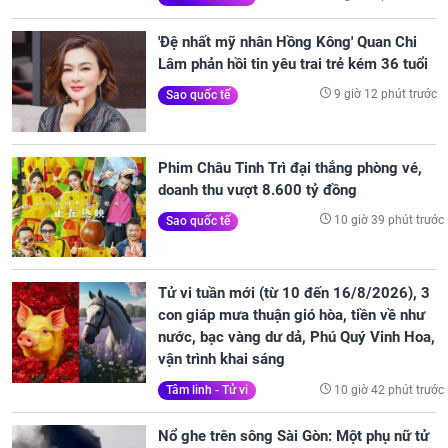
'Đệ nhất mỹ nhân Hồng Kông' Quan Chi
Lâm phản hồi tin yêu trai trẻ kém 36 tuổi
9 giờ 12 phút trước
Sao quốc tế
Phim Châu Tinh Trì đại thắng phòng vé,
doanh thu vượt 8.600 tỷ đồng
10 giờ 39 phút trước
Sao quốc tế
Tử vi tuần mới (từ 10 đến 16/8/2026), 3
con giáp mưa thuận gió hòa, tiền về như
nước, bạc vàng dư dả, Phú Quý Vinh Hoa,
vận trình khai sáng
10 giờ 42 phút trước
Tâm linh - Tử vi
Nổ ghe trên sông Sài Gòn: Một phụ nữ tử