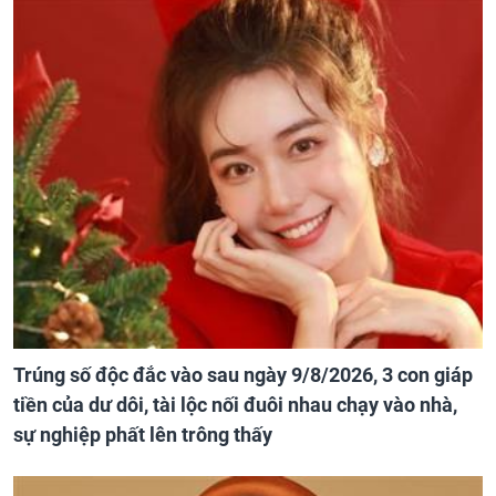
Trúng số độc đắc vào sau ngày 9/8/2026, 3 con giáp
tiền của dư dôi, tài lộc nối đuôi nhau chạy vào nhà,
sự nghiệp phất lên trông thấy