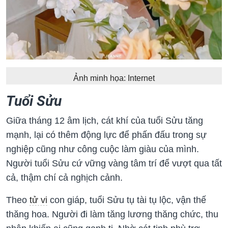
Ảnh minh họa: Internet
Tuổi Sửu
Giữa tháng 12 âm lịch, cát khí của tuổi Sửu tăng
mạnh, lại có thêm động lực để phấn đấu trong sự
nghiệp cũng như công cuộc làm giàu của mình.
Người tuổi Sửu cứ vững vàng tâm trí để vượt qua tất
cả, thậm chí cả nghịch cảnh.
Theo
tử vi
con giáp, tuổi Sửu tụ tài tụ lộc, vận thế
thăng hoa. Người đi làm tăng lương thăng chức, thu