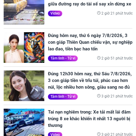
giữa đường ray do tài xế say xỉn dừng xe
2 giờ 21 phút trước
Video
Đúng hôm nay, thứ 6 ngày 7/8/2026, 3
con giáp Thiên Quan chiếu vận, sự nghiệp
lao đao, tiền bạc hao tốn
2 giờ 51 phút trước
Tâm linh - Tử vi
Đúng 12h30 hôm nay, thứ Sáu 7/8/2026,
3 con giáp tiền về trĩu túi, phúc cao hơn
núi, lộc nhiều hơn sông, giàu sang no đủ
3 giờ 21 phút trước
Tâm linh - Tử vi
Tai nạn nghiêm trong: Xe tải mất lái đâm
trúng 8 xe khác khiến ít nhất 13 người bị
thương
3 giờ 21 phút trước
Video