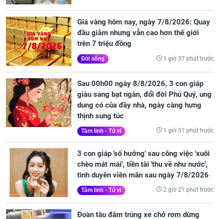
Giá vàng hôm nay, ngày 7/8/2026: Quay
đầu giảm nhưng vẫn cao hơn thế giới
trên 7 triệu đồng
1 giờ 37 phút trước
Đời sống
Sau 00h00 ngày 8/8/2026, 3 con giáp
giàu sang bạt ngàn, đổi đời Phú Quý, ung
dung có của đầy nhà, ngày càng hưng
thịnh sung túc
1 giờ 51 phút trước
Tâm linh - Tử vi
3 con giáp 'số hưởng' sau công việc 'xuôi
chèo mát mái', tiền tài 'thu về như nước',
tình duyên viên mãn sau ngày 7/8/2026
2 giờ 21 phút trước
Tâm linh - Tử vi
Đoàn tàu đâm trúng xe chở rơm dừng