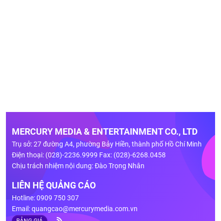
MERCURY MEDIA & ENTERTAINMENT CO., LTD
Trụ sở: 27 đường A4, phường Bảy Hiền, thành phố Hồ Chí Minh
Điện thoại: (028)-2236.9999 Fax: (028)-6268.0458
Chịu trách nhiệm nội dung: Đào Trọng Nhân
LIÊN HỆ QUẢNG CÁO
Hotline: 0909 750 307
Email:
quangcao@mercurymedia.com.vn
BẢNG GIÁ