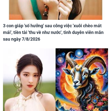
3 con giáp 'số hưởng' sau công việc 'xuôi chèo mát
mái', tiền tài 'thu về như nước', tình duyên viên mãn
sau ngày 7/8/2026