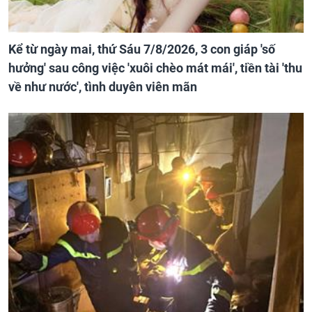
Kể từ ngày mai, thứ Sáu 7/8/2026, 3 con giáp 'số
hưởng' sau công việc 'xuôi chèo mát mái', tiền tài 'thu
về như nước', tình duyên viên mãn