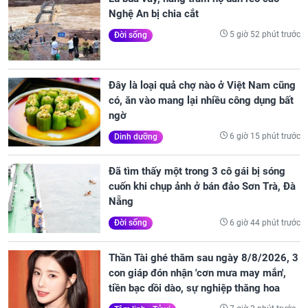
Nghệ An bị chia cắt
5 giờ 52 phút trước
Đời sống
Đây là loại quả chợ nào ở Việt Nam cũng
có, ăn vào mang lại nhiều công dụng bất
ngờ
6 giờ 15 phút trước
Dinh dưỡng
Đã tìm thấy một trong 3 cô gái bị sóng
cuốn khi chụp ảnh ở bán đảo Sơn Trà, Đà
Nẵng
6 giờ 44 phút trước
Đời sống
Thần Tài ghé thăm sau ngày 8/8/2026, 3
con giáp đón nhận 'cơn mưa may mắn',
tiền bạc dồi dào, sự nghiệp thăng hoa