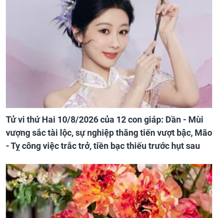
Tử vi thứ Hai 10/8/2026 của 12 con giáp: Dần - Mùi
vượng sắc tài lộc, sự nghiệp thăng tiến vượt bậc, Mão
- Tỵ công việc trắc trở, tiền bạc thiếu trước hụt sau