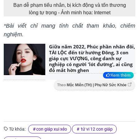
Bạn dễ phạm tiểu nhân, bị kích động và tổn thương
lòng tự trọng - Ảnh minh họa: Internet
*Bài viết chỉ mang tính chất tham khảo, chiêm
nghiệm.
Giữa năm 2022, Phúc phần nhân đôi,
TÀI LỘC đến từ hướng Đông, 3 con
giáp cực VƯỢNG, công danh sự
nghiệp có người 'lót đường', ai cũng
đỏ mắt hờn ghen
Xem thêm
Theo
Mộc Miên (TH) | Phụ Nữ Sức Khỏe
Từ khóa:
con giáp xui xẻo
tử vi 12 con giáp