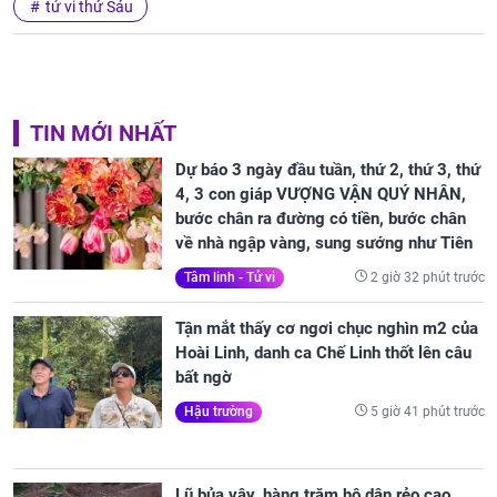
tử vi thứ Sáu
TIN MỚI NHẤT
Dự báo 3 ngày đầu tuần, thứ 2, thứ 3, thứ
4, 3 con giáp VƯỢNG VẬN QUÝ NHÂN,
bước chân ra đường có tiền, bước chân
về nhà ngập vàng, sung sướng như Tiên
2 giờ 32 phút trước
Tâm linh - Tử vi
Tận mắt thấy cơ ngơi chục nghìn m2 của
Hoài Linh, danh ca Chế Linh thốt lên câu
bất ngờ
5 giờ 41 phút trước
Hậu trường
Lũ bủa vây, hàng trăm hộ dân rẻo cao