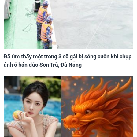
Đã tìm thấy một trong 3 cô gái bị sóng cuốn khi chụp
ảnh ở bán đảo Sơn Trà, Đà Nẵng