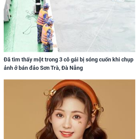
Đã tìm thấy một trong 3 cô gái bị sóng cuốn khi chụp
ảnh ở bán đảo Sơn Trà, Đà Nẵng