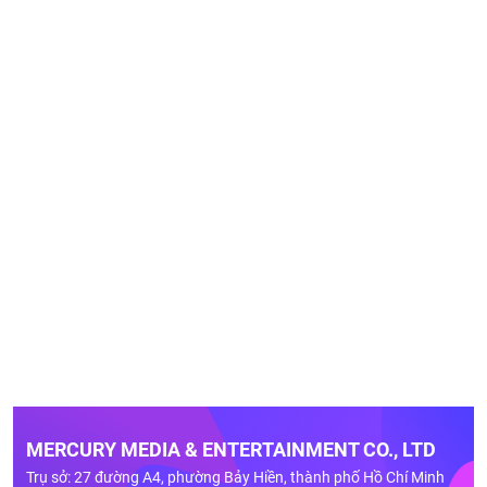
MERCURY MEDIA & ENTERTAINMENT CO., LTD
Trụ sở: 27 đường A4, phường Bảy Hiền, thành phố Hồ Chí Minh