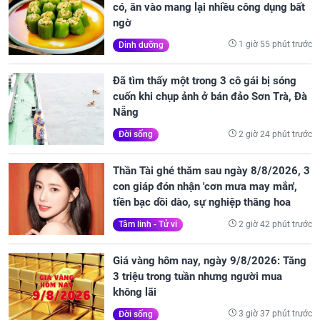
có, ăn vào mang lại nhiều công dụng bất
ngờ
1 giờ 55 phút trước
Dinh dưỡng
Đã tìm thấy một trong 3 cô gái bị sóng
cuốn khi chụp ảnh ở bán đảo Sơn Trà, Đà
Nẵng
2 giờ 24 phút trước
Đời sống
Thần Tài ghé thăm sau ngày 8/8/2026, 3
con giáp đón nhận 'cơn mưa may mắn',
tiền bạc dồi dào, sự nghiệp thăng hoa
2 giờ 42 phút trước
Tâm linh - Tử vi
Giá vàng hôm nay, ngày 9/8/2026: Tăng
3 triệu trong tuần nhưng người mua
không lãi
3 giờ 37 phút trước
Đời sống