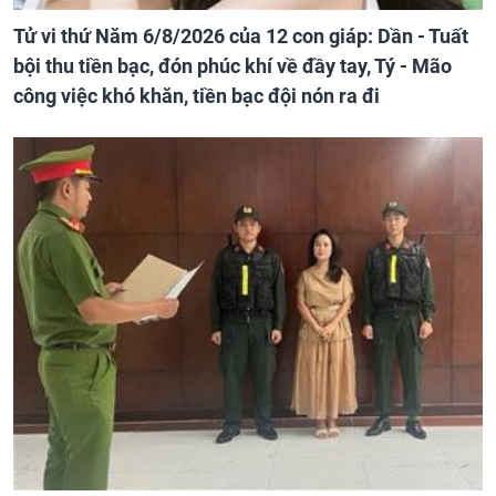
Tử vi thứ Năm 6/8/2026 của 12 con giáp: Dần - Tuất
bội thu tiền bạc, đón phúc khí về đầy tay, Tý - Mão
công việc khó khăn, tiền bạc đội nón ra đi