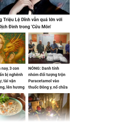
g Triệu Lệ Dĩnh vẫn quá lớn với
ịch Đình trong 'Cửu Môn'
nay, 3 con
NÓNG: Danh tính
ẩn bị nghênh
nhóm đối tượng trộn
, tài vận
Paracetamol vào
ng, lên hương
thuốc Đông y, nổ chữa
g hóa Phượng,
bách bệnh
 may mắn về