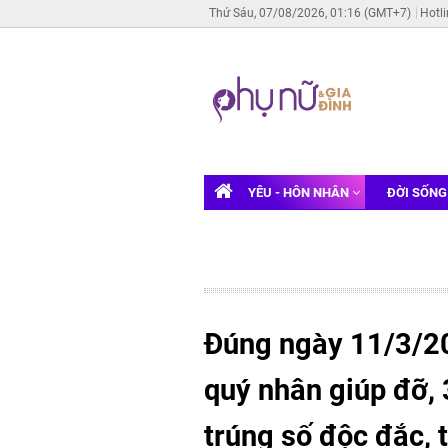
Thứ Sáu, 07/08/2026, 01:16 (GMT+7)
Hotl
YÊU - HÔN NHÂN
ĐỜI SỐN
Đúng ngày 11/3/20
quý nhân giúp đỡ, 3
trúng số độc đắc, t