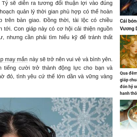
 Tý sẽ diễn ra tương đối thuận lợi vào đúng
 hoạch quản lý thời gian phù hợp có thể hoàn
 trên bàn giao. Đồng thời, tài lộc có chiều
Cái bón
n tới. Con giáp này có cơ hội cải thiện nguồn
Vương D
ư, nhưng cần phải tìm hiểu kỹ để tránh thất
áp may mắn
này sẽ trở nên vui vẻ và bình yên.
n tiếng cười trở thành động lực cho bạn và
Qua đêm 
hờ đó, tình yêu cứ thế lớn dần và vững vàng
giáp chu
đón hỷ sự
hanh thô
hóa Rồn
gom hết
nhà