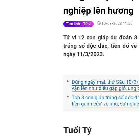
nghiệp lên hương
10/03/2023 11:55
Tâm linh - Tử vi
Tử vi 12 con giáp dự đoán 3 
trúng số độc đắc, tiền đổ về
ngày 11/3/2023.
Đúng ngày mai, thứ Sáu 10/3/2
vận lên như diều gặp gió, ung d
Top 3 con giáp trúng số độc đ
tiền gánh của' về nhà, sự nghi
Tuổi Tý