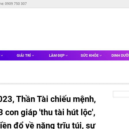
ine: 0909 750 307
G
GIẢI TRÍ
LÀM ĐẸP
SỨC KHỎE
DINH DƯ
23, Thần Tài chiếu mệnh,
 con giáp 'thu tài hút lộc',
iền đổ về nặng trĩu túi, sự