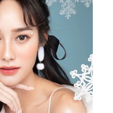
Giá trị s
cách sử
của loại
Chân du
viên Hoa
ứng ngượ
nghèo