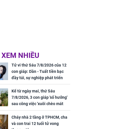
 XEM NHIỀU
Tử vi thứ Sáu 7/8/2026 của 12
con giáp: Dần - Tuất tiền bạc
đầy túi, sự nghiệp phát triển
hưng thịnh, Mão - Thân tài lộc
ảm đạm, mọi sự khó thành công
Kể từ ngày mai, thứ Sáu
mỹ mãn
7/8/2026, 3 con giáp 'số hưởng'
sau công việc 'xuôi chèo mát
mái', tiền tài 'thu về như nước',
tình duyên viên mãn
Cháy nhà 2 tầng ở TPHCM, cha
và con trai 12 tuổi tử vong