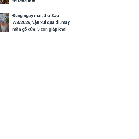
thương tâm
Đúng ngày mai, thứ Sáu
7/8/2026, vận xui qua đi, may
mắn gõ cửa, 3 con giáp khai
thông vận mệnh, tiền nhiều vô
kể, phước lộc đầy nhà, trúng số
độc đắc