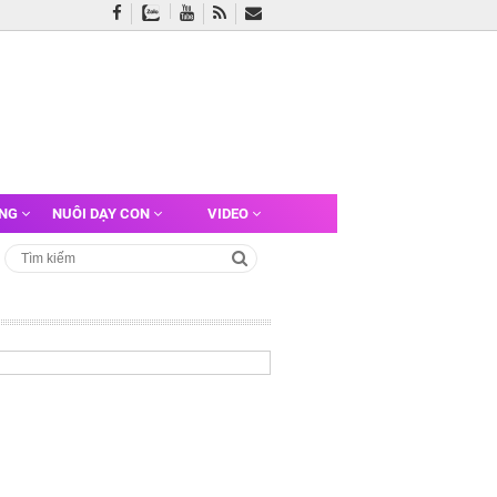
ỠNG
NUÔI DẠY CON
VIDEO