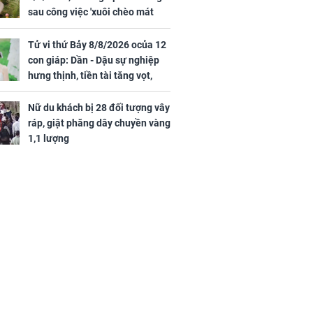
sau công việc 'xuôi chèo mát
mái', tiền tài 'thu về như nước',
tình duyên viên mãn
Tử vi thứ Bảy 8/8/2026 ocủa 12
con giáp: Dần - Dậu sự nghiệp
hưng thịnh, tiền tài tăng vọt,
Mão - Thân công việc bất trắc,
tiền mất tật mang
Nữ du khách bị 28 đối tượng vây
ráp, giật phăng dây chuyền vàng
1,1 lượng