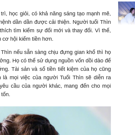
đón lộc 
tiền viê
 trì, học giỏi, có khả năng sáng tạo mạnh mẽ,
n mệnh dần dần được cải thiện. Người tuổi Thìn
ích tìm kiếm sự đổi mới và thay đổi. Vì thế,
 cơ hội kiếm tiền hơn.
Phát hiệ
chuyện t
 Thìn nếu sẵn sàng chịu đựng gian khổ thì họ
tôi đòi 
sững sờ 
ởng. Họ có thể sử dụng nguồn vốn dồi dào để
tôi buôn
ng. Tài sản và số tiền tiết kiệm của họ cũng
h là mọi việc của người Tuổi Thìn sẽ diễn ra
 yêu cầu của người khác, mang đến cho mọi
Lý Liên K
m tốn.
sau tin đ
cởi áo c
khỏe