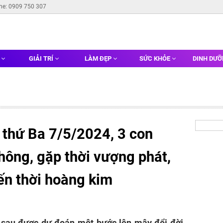
ine: 0909 750 307
G
GIẢI TRÍ
LÀM ĐẸP
SỨC KHỎE
DINH DƯ
 thứ Ba 7/5/2024, 3 con
hông, gặp thời vượng phát,
đến thời hoàng kim
ổi sau được dự đoán một bước lên mây đổi đời