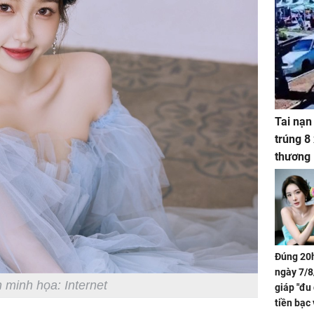
Tai nạn
trúng 8
thương
Đúng 20h
ngày 7/8
 minh họa: Internet
giáp "đu
tiền bạc 