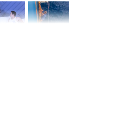
ấm no, tình
n mãn
n vợ giấu
Ngư dân mất tích đã
ừng có chồng,
được tìm thấy còn
ly hôn nhưng
sống sau 26 ngày lênh
khi nghe mẹ
đênh trên biển Thái
g câu này
Bình Dương
iệt lên tiếng
ồn thay tim,
hứng minh sức