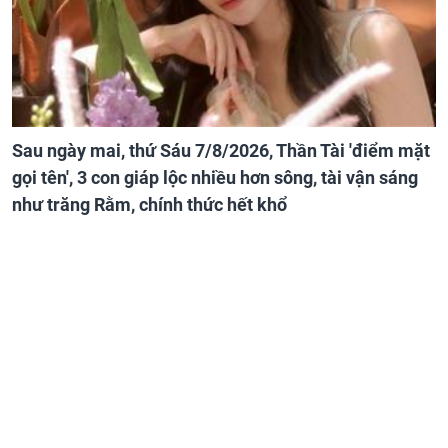
Sau ngày mai, thứ Sáu 7/8/2026, Thần Tài 'điểm mặt
gọi tên', 3 con giáp lộc nhiều hơn sông, tài vận sáng
như trăng Rằm, chính thức hết khổ