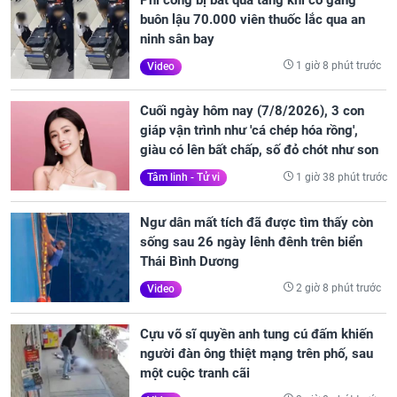
buôn lậu 70.000 viên thuốc lắc qua an
ninh sân bay
1 giờ 8 phút trước
Video
Cuối ngày hôm nay (7/8/2026), 3 con
giáp vận trình như 'cá chép hóa rồng',
giàu có lên bất chấp, số đỏ chót như son
1 giờ 38 phút trước
Tâm linh - Tử vi
Ngư dân mất tích đã được tìm thấy còn
sống sau 26 ngày lênh đênh trên biển
Thái Bình Dương
2 giờ 8 phút trước
Video
Cựu võ sĩ quyền anh tung cú đấm khiến
người đàn ông thiệt mạng trên phố, sau
một cuộc tranh cãi