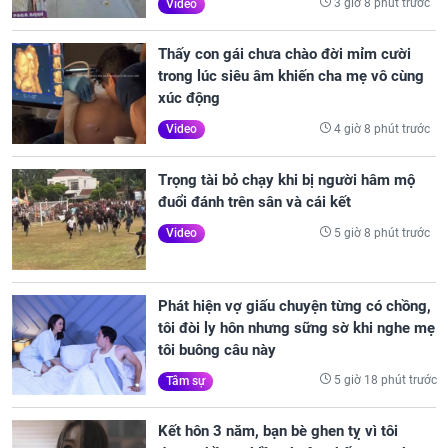
3 giờ 8 phút trước
Video
Thấy con gái chưa chào đời mỉm cười
trong lúc siêu âm khiến cha mẹ vô cùng
xúc động
4 giờ 8 phút trước
Video
Trọng tài bỏ chạy khi bị người hâm mộ
đuổi đánh trên sân và cái kết
5 giờ 8 phút trước
Video
Phát hiện vợ giấu chuyện từng có chồng,
tôi đòi ly hôn nhưng sững sờ khi nghe mẹ
tôi buông câu này
5 giờ 18 phút trước
Tâm sự
Kết hôn 3 năm, bạn bè ghen tỵ vì tôi