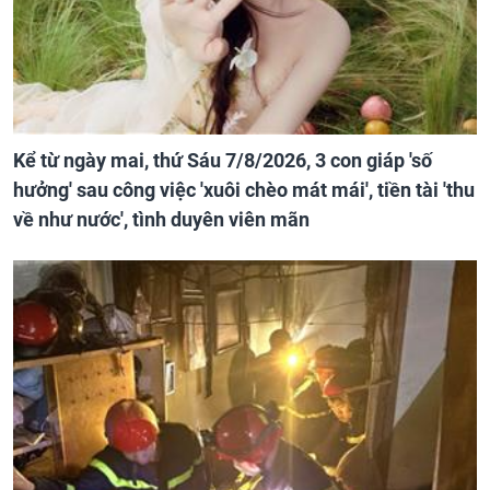
Kể từ ngày mai, thứ Sáu 7/8/2026, 3 con giáp 'số
hưởng' sau công việc 'xuôi chèo mát mái', tiền tài 'thu
về như nước', tình duyên viên mãn