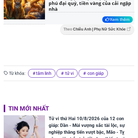
phú đại quý, tiền vàng của cải ngập
nhà
Xem thêm
Theo
Chiêu Anh | Phụ Nữ Sức Khỏe
Từ khóa:
tâm linh
tử vi
con giáp
TIN MỚI NHẤT
Tử vi thứ Hai 10/8/2026 của 12 con
giáp: Dần - Mùi vượng sắc tài lộc, sự
nghiệp thăng tiến vượt bậc, Mão - Tỵ