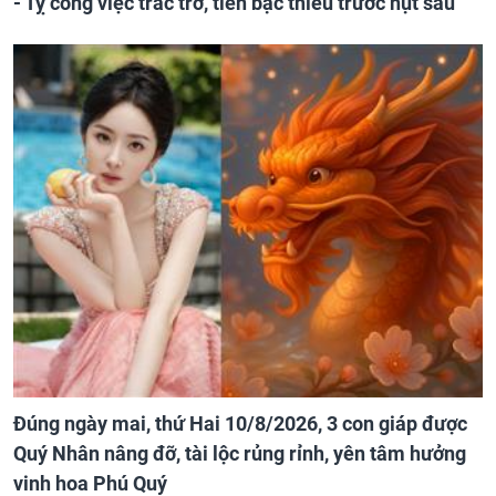
- Tỵ công việc trắc trở, tiền bạc thiếu trước hụt sau
Đúng ngày mai, thứ Hai 10/8/2026, 3 con giáp được
Quý Nhân nâng đỡ, tài lộc rủng rỉnh, yên tâm hưởng
vinh hoa Phú Quý