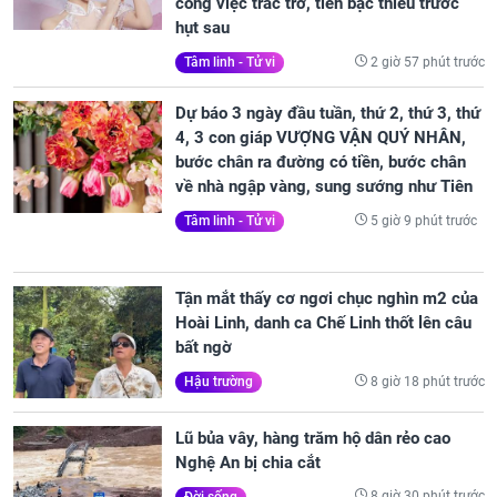
công việc trắc trở, tiền bạc thiếu trước
hụt sau
2 giờ 57 phút trước
Tâm linh - Tử vi
Dự báo 3 ngày đầu tuần, thứ 2, thứ 3, thứ
4, 3 con giáp VƯỢNG VẬN QUÝ NHÂN,
bước chân ra đường có tiền, bước chân
về nhà ngập vàng, sung sướng như Tiên
5 giờ 9 phút trước
Tâm linh - Tử vi
Tận mắt thấy cơ ngơi chục nghìn m2 của
Hoài Linh, danh ca Chế Linh thốt lên câu
bất ngờ
8 giờ 18 phút trước
Hậu trường
Lũ bủa vây, hàng trăm hộ dân rẻo cao
Nghệ An bị chia cắt
8 giờ 30 phút trước
Đời sống