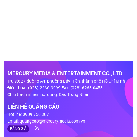
MERCURY MEDIA & ENTERTAINMENT CO., LTD
Trụ sở: 27 đường A4, phường Bảy Hiền, thành phố Hồ Chí Minh
Điện thoại: (028)-2236.9999 Fax: (028)-6268.0458
Chịu trách nhiệm nội dung: Đào Trọng Nhân
LIÊN HỆ QUẢNG CÁO
Hotline: 0909 750 307
Email:
quangcao@mercurymedia.com.vn
BẢNG GIÁ