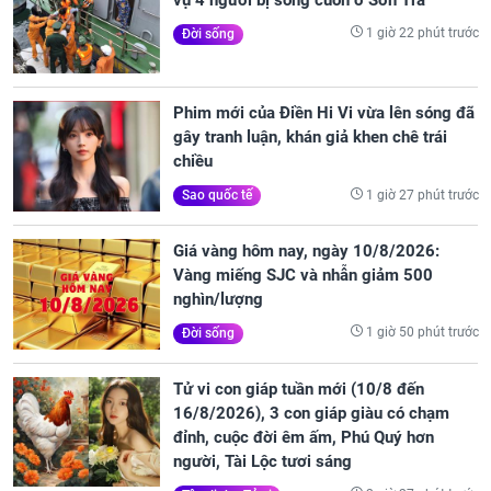
1 giờ 22 phút trước
Đời sống
Phim mới của Điền Hi Vi vừa lên sóng đã
gây tranh luận, khán giả khen chê trái
chiều
1 giờ 27 phút trước
Sao quốc tế
Giá vàng hôm nay, ngày 10/8/2026:
Vàng miếng SJC và nhẫn giảm 500
nghìn/lượng
1 giờ 50 phút trước
Đời sống
Tử vi con giáp tuần mới (10/8 đến
16/8/2026), 3 con giáp giàu có chạm
đỉnh, cuộc đời êm ấm, Phú Quý hơn
người, Tài Lộc tươi sáng