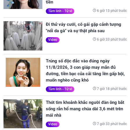
tiền
6 giờ 13 phút trước
Tâm linh - Tử vi
Đi thử váy cưới, cô gái gặp cảnh tượng
"nổi da gà" và sự thật phía sau
6 giờ 33 phút trước
Video
Trúng số độc đắc vào đúng ngày
11/8/2026, 3 con giáp may mắn đủ
đường, tiền bạc của cải tăng lên gấp bội,
muốn nghèo cũng khó
7 giờ 18 phút trước
Tâm linh - Tử vi
Thót tim khoảnh khắc người đàn ông bắt
sống rắn hổ mang chúa dài 3,6 mét trên
mái nhà
7 giờ 33 phút trước
Video