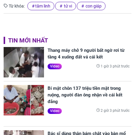
Từ khóa:
tâm linh
tử vi
con giáp
TIN MỚI NHẤT
Thang máy chở 9 người bất ngờ rơi từ
tầng 4 xuống đất vá cái kết
1 giờ 3 phút trước
Video
Bí mật chôn 137 triệu tiền mặt trong
ruộng, người đàn ông nhận về cái kết
đắng
2 giờ 3 phút trước
Video
Bác sĩ dùng thân bám chặt vào bàn mổ