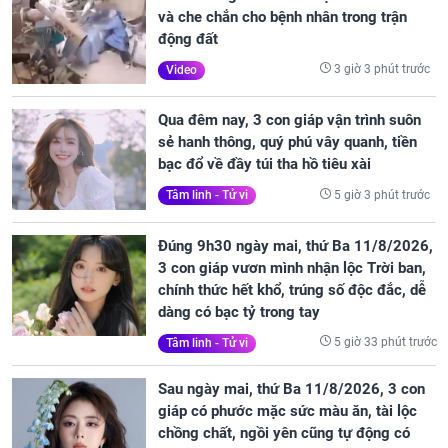
và che chắn cho bệnh nhân trong trận
động đất
3 giờ 3 phút trước
Video
Qua đêm nay, 3 con giáp vận trình suôn
sẻ hanh thông, quý phú vây quanh, tiền
bạc đổ về đầy túi tha hồ tiêu xài
5 giờ 3 phút trước
Tâm linh - Tử vi
Đúng 9h30 ngày mai, thứ Ba 11/8/2026,
3 con giáp vươn mình nhận lộc Trời ban,
chính thức hết khổ, trúng số độc đắc, dễ
dàng có bạc tỷ trong tay
5 giờ 33 phút trước
Tâm linh - Tử vi
Sau ngày mai, thứ Ba 11/8/2026, 3 con
giáp có phước mặc sức màu ăn, tài lộc
chồng chất, ngồi yên cũng tự động có