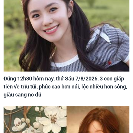
Đúng 12h30 hôm nay, thứ Sáu 7/8/2026, 3 con giáp
tiền về trĩu túi, phúc cao hơn núi, lộc nhiều hơn sông,
giàu sang no đủ