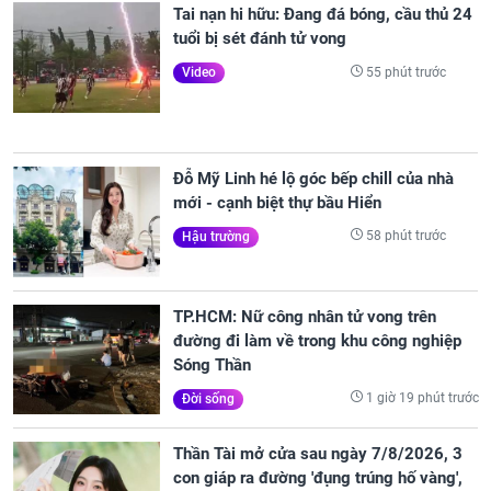
Tai nạn hi hữu: Đang đá bóng, cầu thủ 24
tuổi bị sét đánh tử vong
55 phút trước
Video
Đỗ Mỹ Linh hé lộ góc bếp chill của nhà
mới - cạnh biệt thự bầu Hiển
58 phút trước
Hậu trường
TP.HCM: Nữ công nhân tử vong trên
đường đi làm về trong khu công nghiệp
Sóng Thần
1 giờ 19 phút trước
Đời sống
Thần Tài mở cửa sau ngày 7/8/2026, 3
con giáp ra đường 'đụng trúng hố vàng',