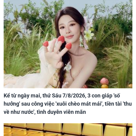
Kể từ ngày mai, thứ Sáu 7/8/2026, 3 con giáp 'số
hưởng' sau công việc 'xuôi chèo mát mái', tiền tài 'thu
về như nước', tình duyên viên mãn