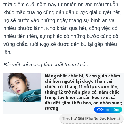
thời điểm cuối năm này tự nhiên những mâu thuẫn,
khúc mắc của họ cũng dần dần được giải quyết hết,
họ sẽ bước vào những ngày tháng sự bình an và
nhiều phước lành. Khó khăn qua hết, công việc có
nhiều tiến triển, sự nghiệp có những bước củng cố
vững chắc, tuổi Ngọ sẽ được đền bù lại gấp nhiều
lần.
Bài viết chỉ mang tính chất tham khảo.
Năng nhặt chặt bị, 3 con giáp chăm
chỉ hơn người lại được Thần tài
chiếu cố, tháng 11 nỗ lực vươn lên,
tháng 12 trở nên giàu có, nắm chắc
trong tay khối tài sản kếch xù, cả
đời dệt gấm thêu hoa, an nhàn sung
sướng
Xem thêm
Theo
H.V (t/h) | Phụ Nữ Sức Khỏe