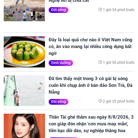
Nghệ An bị chia cắt
1 giờ 34 phút trước
Đời sống
Đây là loại quả chợ nào ở Việt Nam cũng
có, ăn vào mang lại nhiều công dụng bất
ngờ
1 giờ 56 phút trước
Dinh dưỡng
Đã tìm thấy một trong 3 cô gái bị sóng
cuốn khi chụp ảnh ở bán đảo Sơn Trà, Đà
Nẵng
2 giờ 25 phút trước
Đời sống
Thần Tài ghé thăm sau ngày 8/8/2026, 3
con giáp đón nhận 'cơn mưa may mắn',
tiền bạc dồi dào, sự nghiệp thăng hoa