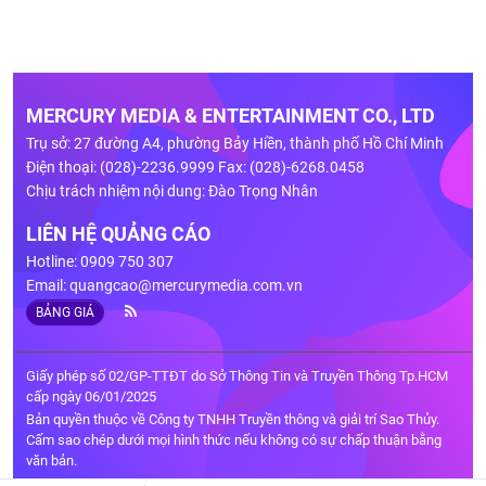
MERCURY MEDIA & ENTERTAINMENT CO., LTD
Trụ sở: 27 đường A4, phường Bảy Hiền, thành phố Hồ Chí Minh
Điện thoại: (028)-2236.9999 Fax: (028)-6268.0458
Chịu trách nhiệm nội dung: Đào Trọng Nhân
LIÊN HỆ QUẢNG CÁO
Hotline: 0909 750 307
Email:
quangcao@mercurymedia.com.vn
BẢNG GIÁ
Giấy phép số 02/GP-TTĐT do Sở Thông Tin và Truyền Thông Tp.HCM
cấp ngày 06/01/2025
Bản quyền thuộc về Công ty TNHH Truyền thông và giải trí Sao Thủy.
Cấm sao chép dưới mọi hình thức nếu không có sự chấp thuận bằng
văn bản.