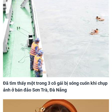
Đã tìm thấy một trong 3 cô gái bị sóng cuốn khi chụp
ảnh ở bán đảo Sơn Trà, Đà Nẵng