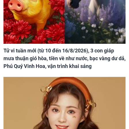
Tử vi tuần mới (từ 10 đến 16/8/2026), 3 con giáp
mưa thuận gió hòa, tiền về như nước, bạc vàng dư dả,
Phú Quý Vinh Hoa, vận trình khai sáng