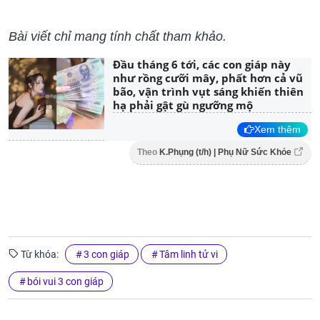
Bài viết chỉ mang tính chất tham khảo.
Đầu tháng 6 tới, các con giáp này
như rồng cưỡi mây, phất hơn cả vũ
bão, vận trình vụt sáng khiến thiên
hạ phải gật gù ngưỡng mộ
Xem thêm
Theo
K.Phụng (t/h) | Phụ Nữ Sức Khỏe
Từ khóa:
3 con giáp
Tâm linh tử vi
bói vui 3 con giáp