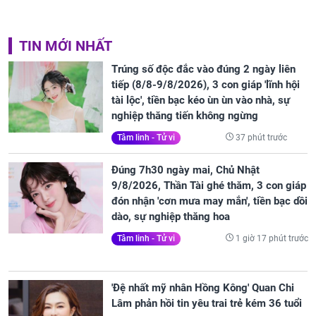
TIN MỚI NHẤT
Trúng số độc đắc vào đúng 2 ngày liên
tiếp (8/8-9/8/2026), 3 con giáp 'lĩnh hội
tài lộc', tiền bạc kéo ùn ùn vào nhà, sự
nghiệp thăng tiến không ngừng
37 phút trước
Tâm linh - Tử vi
Đúng 7h30 ngày mai, Chủ Nhật
9/8/2026, Thần Tài ghé thăm, 3 con giáp
đón nhận 'cơn mưa may mắn', tiền bạc dồi
dào, sự nghiệp thăng hoa
1 giờ 17 phút trước
Tâm linh - Tử vi
'Đệ nhất mỹ nhân Hồng Kông' Quan Chi
Lâm phản hồi tin yêu trai trẻ kém 36 tuổi