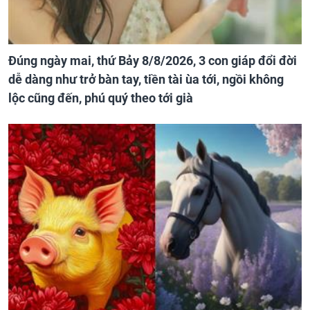
Đúng ngày mai, thứ Bảy 8/8/2026, 3 con giáp đổi đời
dễ dàng như trở bàn tay, tiền tài ùa tới, ngồi không
lộc cũng đến, phú quý theo tới già