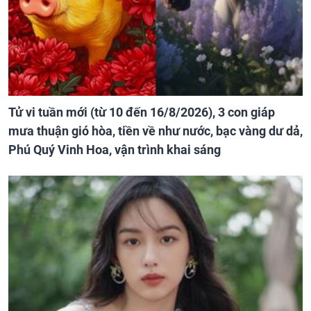
Tử vi tuần mới (từ 10 đến 16/8/2026), 3 con giáp
mưa thuận gió hòa, tiền về như nước, bạc vàng dư dả,
Phú Quý Vinh Hoa, vận trình khai sáng