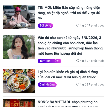
TIN MỚI: Miền Bắc sắp nắng nóng diện
rộng, nhiệt độ ngoài trời có thể vượt 40
độ
4 giờ 17 phút trước
Đời sống
Vận đỏ như son kể từ ngày 8/8/2026, 3
con giáp chẳng cần bon chen, đắc lộc
tiền vào như nước, sự nghiệp hanh thông
một bước lên hương đổi đời
4 giờ 22 phút trước
Tâm linh - Tử vi
Lợi ích sức khỏe và giá trị dinh dưỡng
của loại củ mọc dưới bùn quen thuộc
4 giờ 37 phút trước
Dinh dưỡng
NÓNG: Bộ VHTT&DL chọn phương án