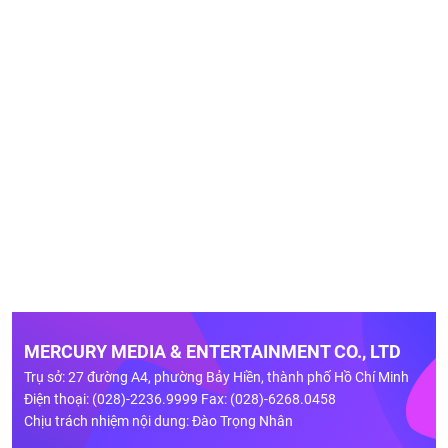
MERCURY MEDIA & ENTERTAINMENT CO., LTD
Trụ sở: 27 đường A4, phường Bảy Hiền, thành phố Hồ Chí Minh
Điện thoại: (028)-2236.9999 Fax: (028)-6268.0458
Chịu trách nhiệm nội dung: Đào Trọng Nhân