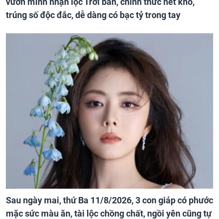
vươn mình nhận lộc Trời ban, chính thức hết khổ,
trúng số độc đắc, dễ dàng có bạc tỷ trong tay
Sau ngày mai, thứ Ba 11/8/2026, 3 con giáp có phước
mặc sức màu ăn, tài lộc chồng chất, ngồi yên cũng tự