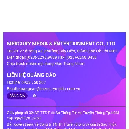
MERCURY MEDIA & ENTERTAINMENT CO., LTD
Trụ sở: 27 đường A4, phường Bảy Hiền, thành phố Hồ Chí Minh
Điện thoại: (028)-2236.9999 Fax: (028)-6268.0458
Chịu trách nhiệm nội dung: Đào Trọng Nhân
LIÊN HỆ QUẢNG CÁO
Hotline: 0909 750 307
Email:
quangcao@mercurymedia.com.vn
BẢNG GIÁ
Giấy phép số 02/GP-TTĐT do Sở Thông Tin và Truyền Thông Tp.HCM
cấp ngày 06/01/2025
Bản quyền thuộc về Công ty TNHH Truyền thông và giải trí Sao Thủy.