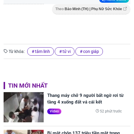
Theo
Bảo Minh (TH) | Phụ Nữ Sức Khỏe
Từ khóa:
tâm linh
tử vi
con giáp
TIN MỚI NHẤT
Thang máy chở 9 người bất ngờ rơi từ
tầng 4 xuống đất vá cái kết
52 phút trước
Video
Bí mật chôn 137 triệu tiền mặt trong