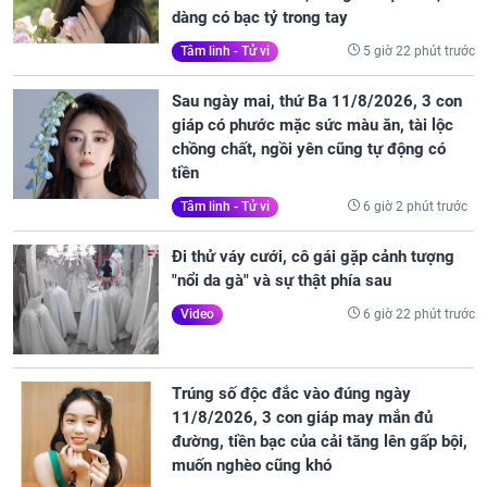
dàng có bạc tỷ trong tay
5 giờ 22 phút trước
Tâm linh - Tử vi
Sau ngày mai, thứ Ba 11/8/2026, 3 con
giáp có phước mặc sức màu ăn, tài lộc
chồng chất, ngồi yên cũng tự động có
tiền
6 giờ 2 phút trước
Tâm linh - Tử vi
Đi thử váy cưới, cô gái gặp cảnh tượng
"nổi da gà" và sự thật phía sau
6 giờ 22 phút trước
Video
Trúng số độc đắc vào đúng ngày
11/8/2026, 3 con giáp may mắn đủ
đường, tiền bạc của cải tăng lên gấp bội,
muốn nghèo cũng khó