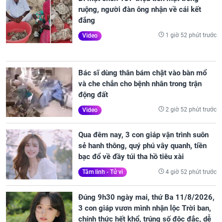
ruộng, người đàn ông nhận về cái kết
đắng
1 giờ 52 phút trước
Video
Bác sĩ dùng thân bám chặt vào bàn mổ
và che chắn cho bệnh nhân trong trận
động đất
2 giờ 52 phút trước
Video
Qua đêm nay, 3 con giáp vận trình suôn
sẻ hanh thông, quý phú vây quanh, tiền
bạc đổ về đầy túi tha hồ tiêu xài
4 giờ 52 phút trước
Tâm linh - Tử vi
Đúng 9h30 ngày mai, thứ Ba 11/8/2026,
3 con giáp vươn mình nhận lộc Trời ban,
chính thức hết khổ, trúng số độc đắc, dễ