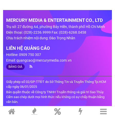
MERCURY MEDIA & ENTERTAINMENT CO., LTD
Trụ sở: 27 đường A4, phường Bảy Hiền, thành phố Hồ Chí Minh
Điện thoại: (028)-2236.9999 Fax: (028)-6268.0458
Chịu trách nhiệm nội dung: Đào Trọng Nhân
LIÊN HỆ QUẢNG CÁO
Hotline: 0909 750 307
Email:
quangcao@mercurymedia.com.vn
BẢNG GIÁ
Giấy phép số 02/GP-TTĐT do Sở Thông Tin và Truyền Thông Tp.HCM
cấp ngày 06/01/2025
Bản quyền thuộc về Công ty TNHH Truyền thông và giải trí Sao Thủy.
Cấm sao chép dưới mọi hình thức nếu không có sự chấp thuận bằng
văn bản.