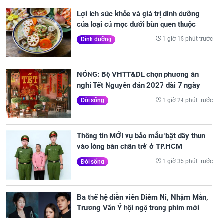
Lợi ích sức khỏe và giá trị dinh dưỡng
của loại củ mọc dưới bùn quen thuộc
1 giờ 15 phút trước
Dinh dưỡng
NÓNG: Bộ VHTT&DL chọn phương án
nghỉ Tết Nguyên đán 2027 dài 7 ngày
1 giờ 24 phút trước
Đời sống
Thông tin MỚI vụ bảo mẫu 'bật dây thun
vào lòng bàn chân trẻ' ở TP.HCM
1 giờ 35 phút trước
Đời sống
Ba thế hệ diễn viên Diêm Ni, Nhậm Mẫn,
Trương Vãn Ý hội ngộ trong phim mới