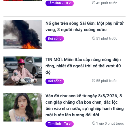
45 phút trước
Tâm linh - Tử vi
Nổ ghe trên sông Sài Gòn: Một phụ nữ tử
vong, 3 người nhảy xuống nước
51 phút trước
Đời sống
TIN MỚI: Miền Bắc sắp nắng nóng diện
rộng, nhiệt độ ngoài trời có thể vượt 40
độ
55 phút trước
Đời sống
Vận đỏ như son kể từ ngày 8/8/2026, 3
con giáp chẳng cần bon chen, đắc lộc
tiền vào như nước, sự nghiệp hanh thông
một bước lên hương đổi đời
1 giờ 0 phút trước
Tâm linh - Tử vi