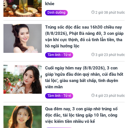
khỏe
2 giờ 38 phút trước
Dinh dưỡng
Trúng sốc độc đắc sau 16h30 chiều nay
(8/8/2026), Phật Bà nâng đỡ, 3 con giáp
vận khí cực thịnh, đỏ cả tình lẫn tiền, tha
hồ ngồi hưởng lộc
3 giờ 23 phút trước
Tâm linh - Tử vi
Cuối ngày hôm nay (8/8/2026), 3 con
giáp 'ngửa đầu đón quý nhân, cúi đầu hốt
tài lộc', giàu sang bất chấp, tình duyên
viên mãn
4 giờ 23 phút trước
Tâm linh - Tử vi
Qua đêm nay, 3 con giáp nhờ trúng số
độc đắc, tài lộc tăng gấp 10 lần, công
việc kiếm tiền nhiều vô kể