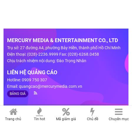
MERCURY MEDIA & ENTERTAINMENT CO., LTD
Trụ sở: 27 đường A4, phường Bảy Hiền, thành phố Hồ Chí Minh
Điện thoại: (028)-2236.9999 Fax: (028)-6268.0458
Chịu trách nhiệm nội dung: Đào Trọng Nhân
LIÊN HỆ QUẢNG CÁO
Hotline: 0909 750 307
Email:
quangcao@mercurymedia.com.vn
BẢNG GIÁ
Giấy phép số 02/GP-TTĐT do Sở Thông Tin và Truyền Thông Tp.HCM
cấp ngày 06/01/2025
Trang chủ
Tin hot
Mã giảm giá
Chủ đề
Chuyên mục
Bản quyền thuộc về Công ty TNHH Truyền thông và giải trí Sao Thủy.
Cấm sao chép dưới mọi hình thức nếu không có sự chấp thuận bằng