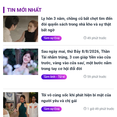
TIN MỚI NHẤT
Ly hôn 3 năm, chồng cũ bất chợt tìm đến
đòi quyển sách trong nhà kho và sự thật
bất ngờ
49 phút trước
Tâm sự Eva
Sau ngày mai, thứ Bảy 8/8/2026, Thần
Tài nhắm trúng, 3 con giáp 'tiền vào cửa
trước, vàng vào cửa sau', một bước nắm
trong tay cơ hội đổi đời
59 phút trước
Tâm linh - Tử vi
Tôi vô cùng sốc khi phát hiện bí mật của
người yêu và chị gái
1 giờ 49 phút trước
Tâm sự Eva