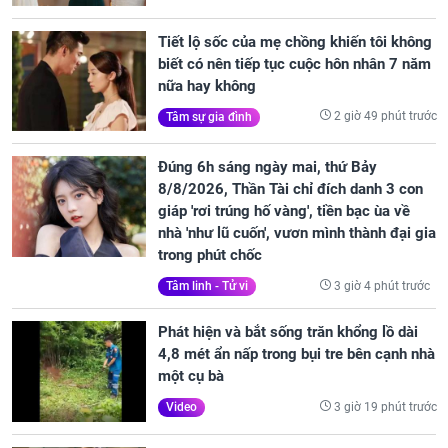
Tiết lộ sốc của mẹ chồng khiến tôi không
biết có nên tiếp tục cuộc hôn nhân 7 năm
nữa hay không
2 giờ 49 phút trước
Tâm sự gia đình
Đúng 6h sáng ngày mai, thứ Bảy
8/8/2026, Thần Tài chỉ đích danh 3 con
giáp 'rơi trúng hố vàng', tiền bạc ùa về
nhà 'như lũ cuốn', vươn mình thành đại gia
trong phút chốc
3 giờ 4 phút trước
Tâm linh - Tử vi
Phát hiện và bắt sống trăn khổng lồ dài
4,8 mét ẩn nấp trong bụi tre bên cạnh nhà
một cụ bà
3 giờ 19 phút trước
Video