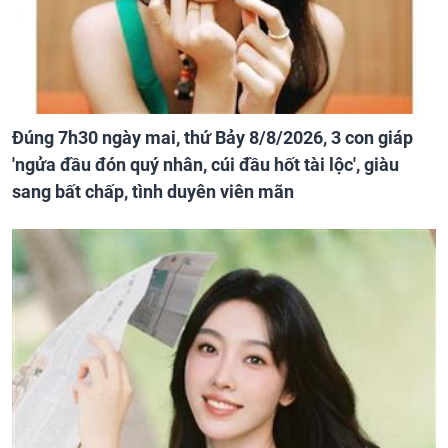
Đúng 7h30 ngày mai, thứ Bảy 8/8/2026, 3 con giáp
'ngửa đầu đón quý nhân, cúi đầu hốt tài lộc', giàu
sang bất chấp, tình duyên viên mãn