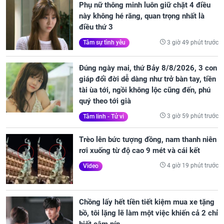
Phụ nữ thông minh luôn giữ chặt 4 điều
này không hé răng, quan trọng nhất là
điều thứ 3
3 giờ 49 phút trước
Tâm sự tình yêu
Đúng ngày mai, thứ Bảy 8/8/2026, 3 con
giáp đổi đời dễ dàng như trở bàn tay, tiền
tài ùa tới, ngồi không lộc cũng đến, phú
quý theo tới già
3 giờ 59 phút trước
Tâm linh - Tử vi
Trèo lên bức tượng đồng, nam thanh niên
rơi xuống từ độ cao 9 mét và cái kết
4 giờ 19 phút trước
Video
Chồng lấy hết tiền tiết kiệm mua xe tặng
bồ, tôi lặng lẽ làm một việc khiến cả 2 chỉ