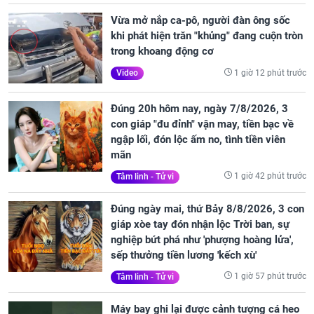
Vừa mở nắp ca-pô, người đàn ông sốc
khi phát hiện trăn "khủng" đang cuộn tròn
trong khoang động cơ
1 giờ 12 phút trước
Video
Đúng 20h hôm nay, ngày 7/8/2026, 3
con giáp "đu đỉnh" vận may, tiền bạc về
ngập lối, đón lộc ấm no, tình tiền viên
mãn
1 giờ 42 phút trước
Tâm linh - Tử vi
Đúng ngày mai, thứ Bảy 8/8/2026, 3 con
giáp xòe tay đón nhận lộc Trời ban, sự
nghiệp bứt phá như 'phượng hoàng lửa',
sếp thưởng tiền lương 'kếch xù'
1 giờ 57 phút trước
Tâm linh - Tử vi
Máy bay ghi lại được cảnh tượng cá heo