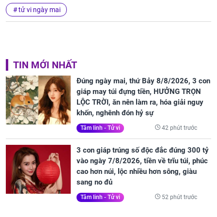
tử vi ngày mai
TIN MỚI NHẤT
Đúng ngày mai, thứ Bảy 8/8/2026, 3 con
giáp may túi đựng tiền, HƯỞNG TRỌN
LỘC TRỜI, ăn nên làm ra, hóa giải nguy
khốn, nghênh đón hỷ sự
42 phút trước
Tâm linh - Tử vi
3 con giáp trúng số độc đắc đúng 300 tỷ
vào ngày 7/8/2026, tiền về trĩu túi, phúc
cao hơn núi, lộc nhiều hơn sông, giàu
sang no đủ
52 phút trước
Tâm linh - Tử vi