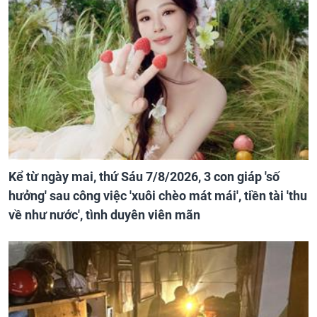
Kể từ ngày mai, thứ Sáu 7/8/2026, 3 con giáp 'số
hưởng' sau công việc 'xuôi chèo mát mái', tiền tài 'thu
về như nước', tình duyên viên mãn