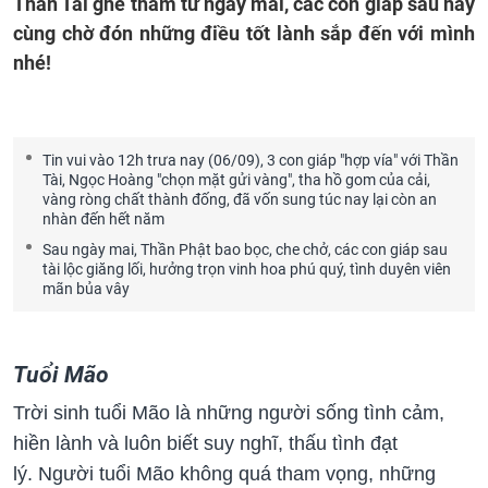
Thần Tài ghé thăm từ ngày mai, các con giáp sau hãy
cùng chờ đón những điều tốt lành sắp đến với mình
nhé!
Tin vui vào 12h trưa nay (06/09), 3 con giáp "hợp vía" với Thần
Tài, Ngọc Hoàng "chọn mặt gửi vàng", tha hồ gom của cải,
vàng ròng chất thành đống, đã vốn sung túc nay lại còn an
nhàn đến hết năm
Sau ngày mai, Thần Phật bao bọc, che chở, các con giáp sau
tài lộc giăng lối, hưởng trọn vinh hoa phú quý, tình duyên viên
mãn bủa vây
Tuổi Mão
Trời sinh tuổi Mão là những người sống tình cảm,
hiền lành và luôn biết suy nghĩ, thấu tình đạt
lý. Người tuổi Mão không quá tham vọng, những