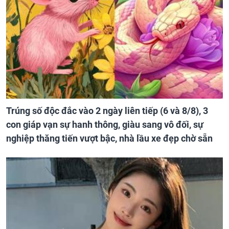
Trúng số độc đắc vào 2 ngày liên tiếp (6 và 8/8), 3
con giáp vạn sự hanh thông, giàu sang vô đối, sự
nghiệp thăng tiến vượt bậc, nhà lầu xe đẹp chờ sẵn