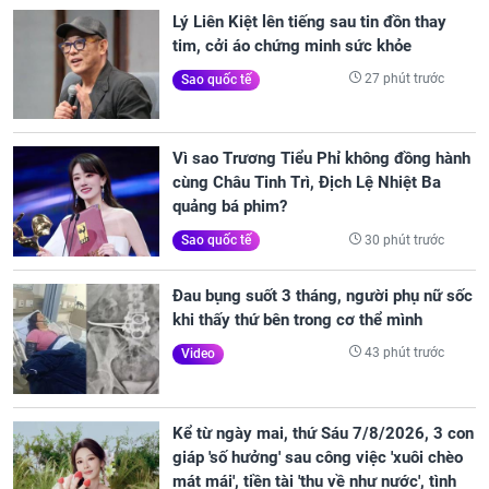
Lý Liên Kiệt lên tiếng sau tin đồn thay
tim, cởi áo chứng minh sức khỏe
27 phút trước
Sao quốc tế
Vì sao Trương Tiểu Phỉ không đồng hành
cùng Châu Tinh Trì, Địch Lệ Nhiệt Ba
quảng bá phim?
30 phút trước
Sao quốc tế
Đau bụng suốt 3 tháng, người phụ nữ sốc
khi thấy thứ bên trong cơ thể mình
43 phút trước
Video
Kể từ ngày mai, thứ Sáu 7/8/2026, 3 con
giáp 'số hưởng' sau công việc 'xuôi chèo
mát mái', tiền tài 'thu về như nước', tình