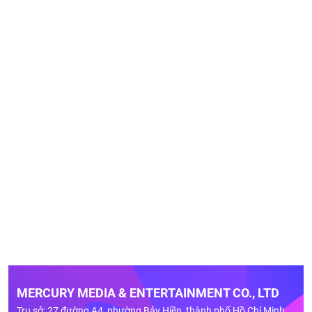
MERCURY MEDIA & ENTERTAINMENT CO., LTD
Trụ sở: 27 đường A4, phường Bảy Hiền, thành phố Hồ Chí Minh