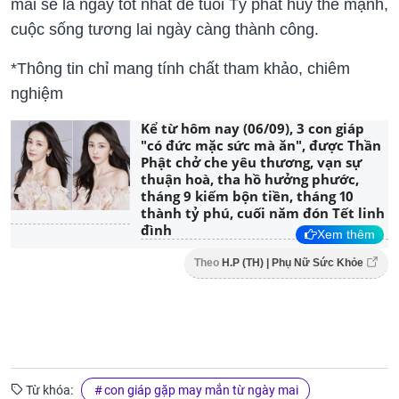
mai sẽ là ngày tốt nhất để tuổi Tý phát huy thế mạnh,
cuộc sống tương lai ngày càng thành công.
*Thông tin chỉ mang tính chất tham khảo, chiêm
nghiệm
Kể từ hôm nay (06/09), 3 con giáp
"có đức mặc sức mà ăn", được Thần
Phật chở che yêu thương, vạn sự
thuận hoà, tha hồ hưởng phước,
tháng 9 kiếm bộn tiền, tháng 10
thành tỷ phú, cuối năm đón Tết linh
đình
Xem thêm
Theo
H.P (TH) | Phụ Nữ Sức Khỏe
Từ khóa:
con giáp gặp may mắn từ ngày mai