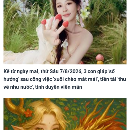
Kể từ ngày mai, thứ Sáu 7/8/2026, 3 con giáp 'số
hưởng' sau công việc 'xuôi chèo mát mái', tiền tài 'thu
về như nước', tình duyên viên mãn