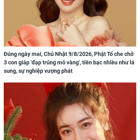
Đúng ngày mai, Chủ Nhật 9/8/2026, Phật Tổ che chở
3 con giáp 'đạp trúng mỏ vàng', tiền bạc nhiều như lá
sung, sự nghiệp vượng phát