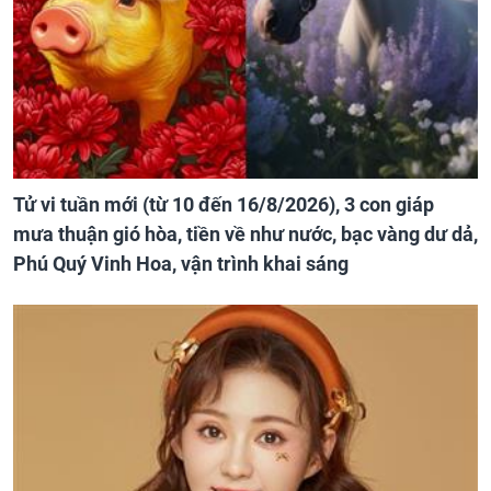
Tử vi tuần mới (từ 10 đến 16/8/2026), 3 con giáp
mưa thuận gió hòa, tiền về như nước, bạc vàng dư dả,
Phú Quý Vinh Hoa, vận trình khai sáng