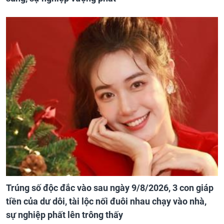
Trúng số độc đắc vào sau ngày 9/8/2026, 3 con giáp
tiền của dư dôi, tài lộc nối đuôi nhau chạy vào nhà,
sự nghiệp phất lên trông thấy