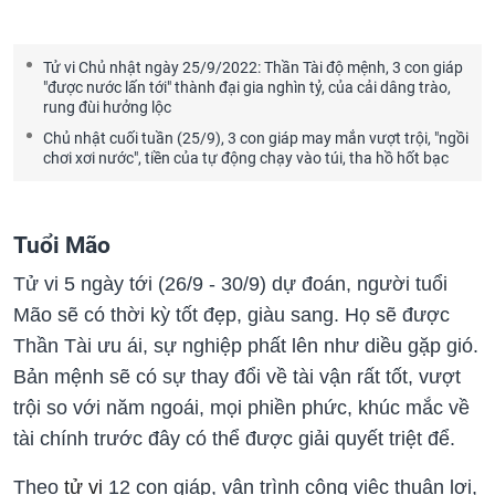
Tử vi Chủ nhật ngày 25/9/2022: Thần Tài độ mệnh, 3 con giáp
"được nước lấn tới" thành đại gia nghìn tỷ, của cải dâng trào,
rung đùi hưởng lộc
Chủ nhật cuối tuần (25/9), 3 con giáp may mắn vượt trội, "ngồi
chơi xơi nước", tiền của tự động chạy vào túi, tha hồ hốt bạc
Tuổi Mão
Tử vi 5 ngày tới (26/9 - 30/9) dự đoán, người tuổi
Mão sẽ có thời kỳ tốt đẹp, giàu sang. Họ sẽ được
Thần Tài ưu ái, sự nghiệp phất lên như diều gặp gió.
Bản mệnh sẽ có sự thay đổi về tài vận rất tốt, vượt
trội so với năm ngoái, mọi phiền phức, khúc mắc về
tài chính trước đây có thể được giải quyết triệt để.
Theo
tử vi
12 con giáp, vận trình công việc thuận lợi,