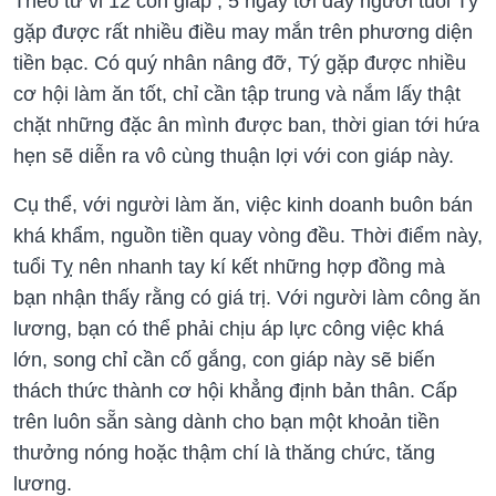
Theo tử vi 12 con giáp , 5 ngày tới đây người tuổi Tý
gặp được rất nhiều điều may mắn trên phương diện
tiền bạc. Có quý nhân nâng đỡ, Tý gặp được nhiều
cơ hội làm ăn tốt, chỉ cần tập trung và nắm lấy thật
chặt những đặc ân mình được ban, thời gian tới hứa
hẹn sẽ diễn ra vô cùng thuận lợi với con giáp này.
Cụ thể, với người làm ăn, việc kinh doanh buôn bán
khá khẩm, nguồn tiền quay vòng đều. Thời điểm này,
tuổi Tỵ nên nhanh tay kí kết những hợp đồng mà
bạn nhận thấy rằng có giá trị. Với người làm công ăn
lương, bạn có thể phải chịu áp lực công việc khá
lớn, song chỉ cần cố gắng, con giáp này sẽ biến
thách thức thành cơ hội khẳng định bản thân. Cấp
trên luôn sẵn sàng dành cho bạn một khoản tiền
thưởng nóng hoặc thậm chí là thăng chức, tăng
lương.