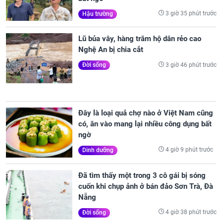
3 giờ 35 phút trước
Hậu trường
Lũ bủa vây, hàng trăm hộ dân rẻo cao
Nghệ An bị chia cắt
3 giờ 46 phút trước
Đời sống
Đây là loại quả chợ nào ở Việt Nam cũng
có, ăn vào mang lại nhiều công dụng bất
ngờ
4 giờ 9 phút trước
Dinh dưỡng
Đã tìm thấy một trong 3 cô gái bị sóng
cuốn khi chụp ảnh ở bán đảo Sơn Trà, Đà
Nẵng
4 giờ 38 phút trước
Đời sống