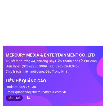
MERCURY MEDIA & ENTERTAINMENT CO., LTD
Trụ sở: 27 đường A4, phường Bảy Hiền, thành phố Hồ Chí Minh
Điện thoại: (028)-2236.9999 Fax: (028)-6268.0458
Chịu trách nhiệm nội dung: Đào Trọng Nhân
LIÊN HỆ QUẢNG CÁO
Hotline: 0909 750 307
Email:
quangcao@mercurymedia.com.vn
BẢNG GIÁ