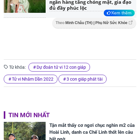
ngân hàng tăng chóng mặt, gia đạo
đủ đầy phúc lộc
Xem thêm
Theo
Minh Châu (TH) | Phụ Nữ Sức Khỏe
Từ khóa:
Dự đoán tử vi 12 con giáp
Tử vi Nhâm Dần 2022
3 con giáp phát tài
TIN MỚI NHẤT
Tận mắt thấy cơ ngơi chục nghìn m2 của
Hoài Linh, danh ca Chế Linh thốt lên câu
bất ngờ