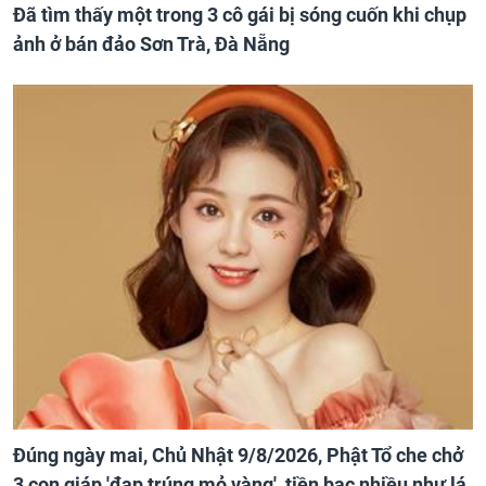
Đã tìm thấy một trong 3 cô gái bị sóng cuốn khi chụp
ảnh ở bán đảo Sơn Trà, Đà Nẵng
Đúng ngày mai, Chủ Nhật 9/8/2026, Phật Tổ che chở
3 con giáp 'đạp trúng mỏ vàng', tiền bạc nhiều như lá