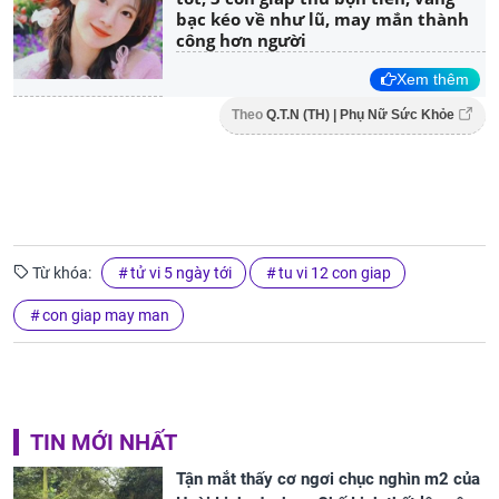
bạc kéo về như lũ, may mắn thành
công hơn người
Xem thêm
Theo
Q.T.N (TH) | Phụ Nữ Sức Khỏe
Từ khóa:
tử vi 5 ngày tới
tu vi 12 con giap
con giap may man
TIN MỚI NHẤT
Tận mắt thấy cơ ngơi chục nghìn m2 của