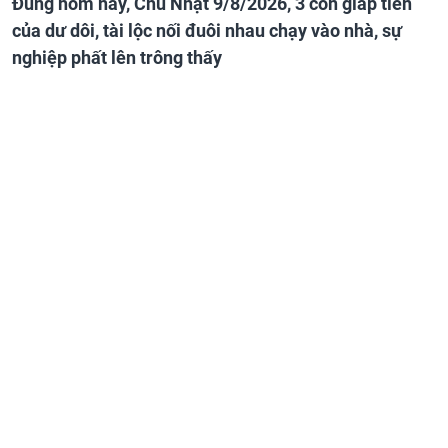
Đúng hôm nay, Chủ Nhật 9/8/2026, 3 con giáp tiền
của dư dôi, tài lộc nối đuôi nhau chạy vào nhà, sự
nghiệp phất lên trông thấy