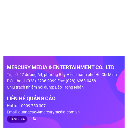
MERCURY MEDIA & ENTERTAINMENT CO., LTD
Trụ sở: 27 đường A4, phường Bảy Hiền, thành phố Hồ Chí Minh
Điện thoại: (028)-2236.9999 Fax: (028)-6268.0458
Chịu trách nhiệm nội dung: Đào Trọng Nhân
LIÊN HỆ QUẢNG CÁO
Hotline: 0909 750 307
Email:
quangcao@mercurymedia.com.vn
BẢNG GIÁ