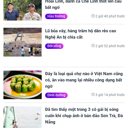
Hoài Linh, danh ca Chế Linh thốt lên câu
bất ngờ
2 giờ 40 phút trước
Hậu trường
Lũ bủa vây, hàng trăm hộ dân rẻo cao
Nghệ An bị chia cắt
2 giờ 52 phút trước
Đời sống
Đây là loại quả chợ nào ở Việt Nam cũng
có, ăn vào mang lại nhiều công dụng bất
ngờ
3 giờ 14 phút trước
Dinh dưỡng
Đã tìm thấy một trong 3 cô gái bị sóng
cuốn khi chụp ảnh ở bán đảo Sơn Trà, Đà
Nẵng