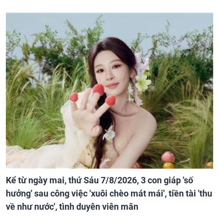
Kể từ ngày mai, thứ Sáu 7/8/2026, 3 con giáp 'số
hưởng' sau công việc 'xuôi chèo mát mái', tiền tài 'thu
về như nước', tình duyên viên mãn