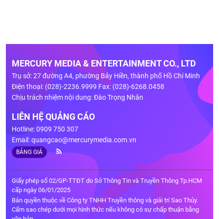
MERCURY MEDIA & ENTERTAINMENT CO., LTD
Trụ sở: 27 đường A4, phường Bảy Hiền, thành phố Hồ Chí Minh
Điện thoại: (028)-2236.9999 Fax: (028)-6268.0458
Chịu trách nhiệm nội dung: Đào Trọng Nhân
LIÊN HỆ QUẢNG CÁO
Hotline: 0909 750 307
Email:
quangcao@mercurymedia.com.vn
BẢNG GIÁ
Giấy phép số 02/GP-TTĐT do Sở Thông Tin và Truyền Thông Tp.HCM
cấp ngày 06/01/2025
Bản quyền thuộc về Công ty TNHH Truyền thông và giải trí Sao Thủy.
Cấm sao chép dưới mọi hình thức nếu không có sự chấp thuận bằng
văn bản.