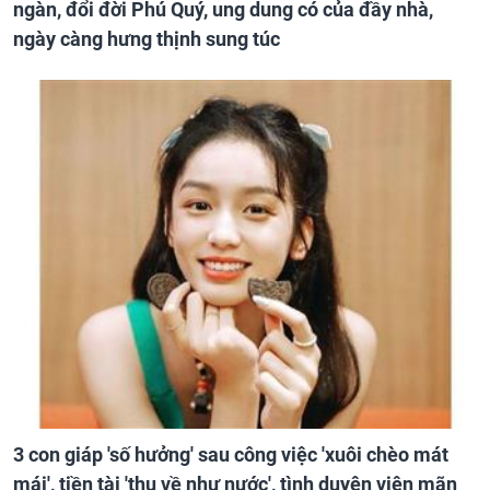
ngàn, đổi đời Phú Quý, ung dung có của đầy nhà,
ngày càng hưng thịnh sung túc
3 con giáp 'số hưởng' sau công việc 'xuôi chèo mát
mái', tiền tài 'thu về như nước', tình duyên viên mãn