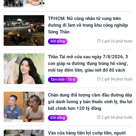
TP.HCM: Nữ công nhân tử vong trên
đường đi làm về trong khu công nghiệp
Sóng Thần
2 giờ 23 phút trước
Đời sống
Thần Tài mở cửa sau ngày 7/8/2026, 3
con giáp ra đường 'đụng trúng hố vàng',
mỏi tay đếm tiền, giàu nứt đố đổ vách
2 giờ 54 phút trước
Tâm linh - Tử vi
Chân dung đối tượng cầm đầu đường dây
giả danh lương y bán thuốc sinh lý, thu lợi
bất chính hơn 120 tỷ đồng
2 giờ 54 phút trước
Đời sống
Vào cửa hàng tiện lợi cướp tiền, người