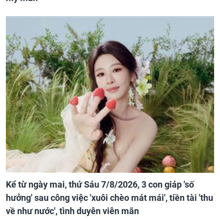
Kể từ ngày mai, thứ Sáu 7/8/2026, 3 con giáp 'số
hưởng' sau công việc 'xuôi chèo mát mái', tiền tài 'thu
về như nước', tình duyên viên mãn