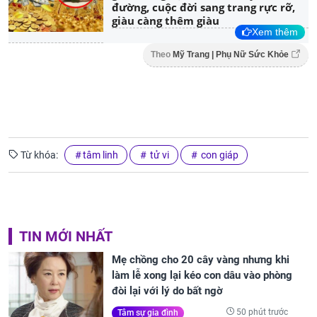
đường, cuộc đời sang trang rực rỡ,
giàu càng thêm giàu
Xem thêm
Theo
Mỹ Trang | Phụ Nữ Sức Khỏe
Từ khóa:
tâm linh
tử vi
con giáp
TIN MỚI NHẤT
Mẹ chồng cho 20 cây vàng nhưng khi
làm lễ xong lại kéo con dâu vào phòng
đòi lại với lý do bất ngờ
50 phút trước
Tâm sự gia đình