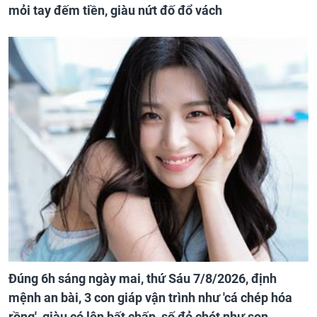
mỏi tay đếm tiền, giàu nứt đố đổ vách
Đúng 6h sáng ngày mai, thứ Sáu 7/8/2026, định
mệnh an bài, 3 con giáp vận trình như 'cá chép hóa
rồng', giàu có lên bất chấp, số đỏ chót như son