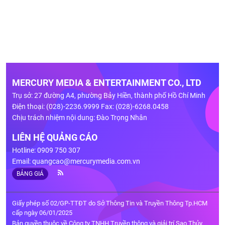
MERCURY MEDIA & ENTERTAINMENT CO., LTD
Trụ sở: 27 đường A4, phường Bảy Hiền, thành phố Hồ Chí Minh
Điện thoại: (028)-2236.9999 Fax: (028)-6268.0458
Chịu trách nhiệm nội dung: Đào Trọng Nhân
LIÊN HỆ QUẢNG CÁO
Hotline: 0909 750 307
Email:
quangcao@mercurymedia.com.vn
BẢNG GIÁ
Giấy phép số 02/GP-TTĐT do Sở Thông Tin và Truyền Thông Tp.HCM
cấp ngày 06/01/2025
Bản quyền thuộc về Công ty TNHH Truyền thông và giải trí Sao Thủy.