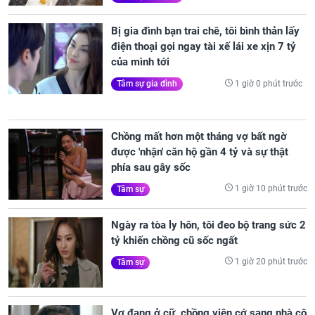
Bị gia đình bạn trai chê, tôi bình thản lấy
điện thoại gọi ngay tài xế lái xe xịn 7 tỷ
của mình tới
1 giờ 0 phút trước
Tâm sự gia đình
Chồng mất hơn một tháng vợ bất ngờ
được 'nhận' căn hộ gần 4 tỷ và sự thật
phía sau gây sốc
1 giờ 10 phút trước
Tâm sự
Ngày ra tòa ly hôn, tôi đeo bộ trang sức 2
tỷ khiến chồng cũ sốc ngất
1 giờ 20 phút trước
Tâm sự
Vợ đang ở cữ, chồng viện cớ sang nhà cô