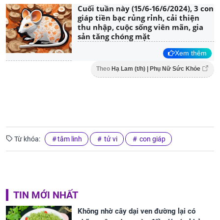
Cuối tuần này (15/6-16/6/2024), 3 con
giáp tiền bạc rủng rỉnh, cải thiện
thu nhập, cuộc sống viên mãn, gia
sản tăng chóng mặt
Xem thêm
Theo
Hạ Lam (t/h) | Phụ Nữ Sức Khỏe
Từ khóa:
tâm linh
tử vi
con giáp
TIN MỚI NHẤT
Không nhờ cây dại ven đường lại có