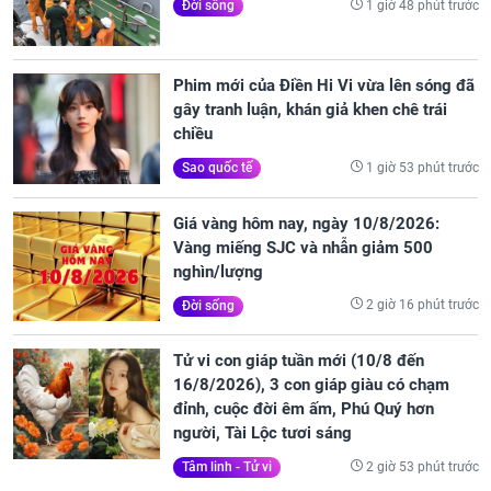
1 giờ 48 phút trước
Đời sống
Phim mới của Điền Hi Vi vừa lên sóng đã
gây tranh luận, khán giả khen chê trái
chiều
1 giờ 53 phút trước
Sao quốc tế
Giá vàng hôm nay, ngày 10/8/2026:
Vàng miếng SJC và nhẫn giảm 500
nghìn/lượng
2 giờ 16 phút trước
Đời sống
Tử vi con giáp tuần mới (10/8 đến
16/8/2026), 3 con giáp giàu có chạm
đỉnh, cuộc đời êm ấm, Phú Quý hơn
người, Tài Lộc tươi sáng
2 giờ 53 phút trước
Tâm linh - Tử vi