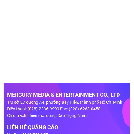
MERCURY MEDIA & ENTERTAINMENT CO., LTD
Trụ sở: 27 đường A4, phường Bảy Hiền, thành phố Hồ Chí Minh
Điện thoại: (028)-2236.9999 Fax: (028)-6268.0458
Chịu trách nhiệm nội dung: Đào Trọng Nhân
LIÊN HỆ QUẢNG CÁO