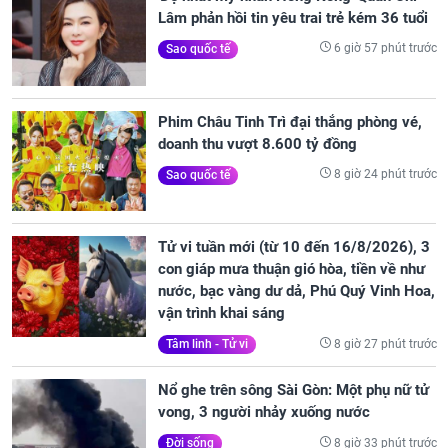
Lâm phản hồi tin yêu trai trẻ kém 36 tuổi
6 giờ 57 phút trước
Sao quốc tế
Phim Châu Tinh Trì đại thắng phòng vé,
doanh thu vượt 8.600 tỷ đồng
8 giờ 24 phút trước
Sao quốc tế
Tử vi tuần mới (từ 10 đến 16/8/2026), 3
con giáp mưa thuận gió hòa, tiền về như
nước, bạc vàng dư dả, Phú Quý Vinh Hoa,
vận trình khai sáng
8 giờ 27 phút trước
Tâm linh - Tử vi
Nổ ghe trên sông Sài Gòn: Một phụ nữ tử
vong, 3 người nhảy xuống nước
8 giờ 33 phút trước
Đời sống