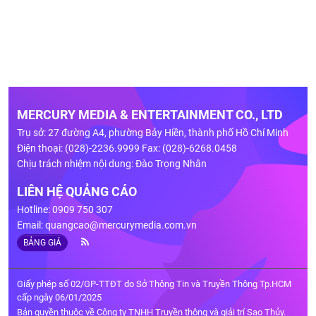
MERCURY MEDIA & ENTERTAINMENT CO., LTD
Trụ sở: 27 đường A4, phường Bảy Hiền, thành phố Hồ Chí Minh
Điện thoại: (028)-2236.9999 Fax: (028)-6268.0458
Chịu trách nhiệm nội dung: Đào Trọng Nhân
LIÊN HỆ QUẢNG CÁO
Hotline: 0909 750 307
Email:
quangcao@mercurymedia.com.vn
BẢNG GIÁ
Giấy phép số 02/GP-TTĐT do Sở Thông Tin và Truyền Thông Tp.HCM
cấp ngày 06/01/2025
Bản quyền thuộc về Công ty TNHH Truyền thông và giải trí Sao Thủy.