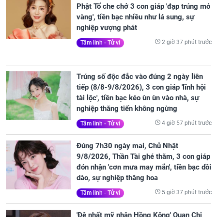
Phật Tổ che chở 3 con giáp 'đạp trúng mỏ
vàng', tiền bạc nhiều như lá sung, sự
nghiệp vượng phát
2 giờ 37 phút trước
Tâm linh - Tử vi
Trúng số độc đắc vào đúng 2 ngày liên
tiếp (8/8-9/8/2026), 3 con giáp 'lĩnh hội
tài lộc', tiền bạc kéo ùn ùn vào nhà, sự
nghiệp thăng tiến không ngừng
4 giờ 57 phút trước
Tâm linh - Tử vi
Đúng 7h30 ngày mai, Chủ Nhật
9/8/2026, Thần Tài ghé thăm, 3 con giáp
đón nhận 'cơn mưa may mắn', tiền bạc dồi
dào, sự nghiệp thăng hoa
5 giờ 37 phút trước
Tâm linh - Tử vi
'Đệ nhất mỹ nhân Hồng Kông' Quan Chi