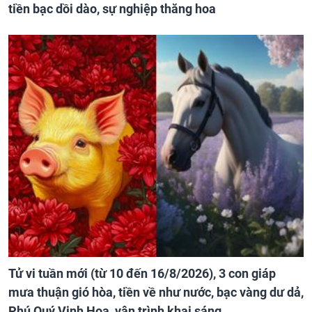
tiền bạc dồi dào, sự nghiệp thăng hoa
Tử vi tuần mới (từ 10 đến 16/8/2026), 3 con giáp
mưa thuận gió hòa, tiền về như nước, bạc vàng dư dả,
Phú Quý Vinh Hoa, vận trình khai sáng