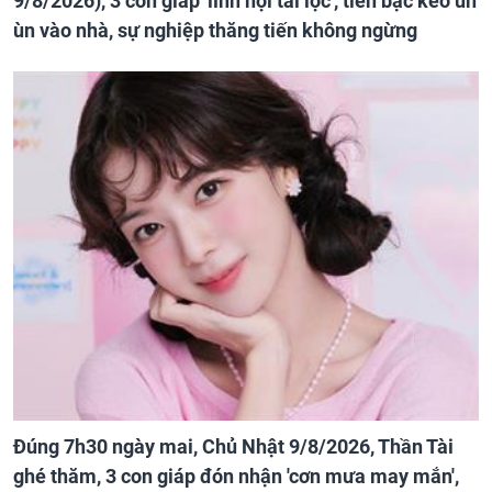
9/8/2026), 3 con giáp 'lĩnh hội tài lộc', tiền bạc kéo ùn
ùn vào nhà, sự nghiệp thăng tiến không ngừng
Đúng 7h30 ngày mai, Chủ Nhật 9/8/2026, Thần Tài
ghé thăm, 3 con giáp đón nhận 'cơn mưa may mắn',