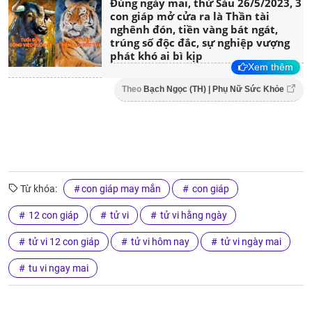
Đúng ngày mai, thứ Sáu 26/5/2023, 3
con giáp mở cửa ra là Thần tài
nghênh đón, tiền vàng bát ngát,
trúng số độc đắc, sự nghiệp vượng
phát khó ai bì kịp
Xem thêm
Theo
Bạch Ngọc (TH) | Phụ Nữ Sức Khỏe
Từ khóa:
con giáp may mắn
con giáp
12 con giáp
tử vi
tử vi hằng ngày
tử vi 12 con giáp
tử vi hôm nay
tử vi ngày mai
tu vi ngay mai