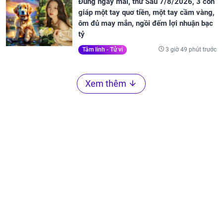
Đúng ngày mai, thứ Sáu 7/8/2026, 3 con
giáp một tay quơ tiền, một tay cầm vàng,
ôm đủ may mắn, ngồi đếm lợi nhuận bạc
tỷ
3 giờ 49 phút trước
Tâm linh - Tử vi
Xem thêm