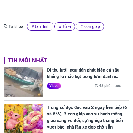
Từ khóa:
tâm linh
tử vi
con giáp
TIN MỚI NHẤT
Đi thu lưới, ngư dân phát hiện cá sấu
khổng lồ mắc kẹt trong lưới đánh cá
43 phút trước
Video
Trúng số độc đắc vào 2 ngày liên tiếp (6
và 8/8), 3 con giáp vạn sự hanh thông,
giàu sang vô đối, sự nghiệp thăng tiến
vượt bậc, nhà lầu xe đẹp chờ sẵn