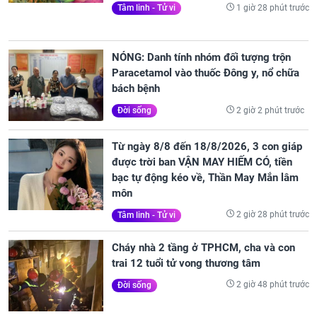
1 giờ 28 phút trước
Tâm linh - Tử vi
NÓNG: Danh tính nhóm đối tượng trộn
Paracetamol vào thuốc Đông y, nổ chữa
bách bệnh
2 giờ 2 phút trước
Đời sống
Từ ngày 8/8 đến 18/8/2026, 3 con giáp
được trời ban VẬN MAY HIẾM CÓ, tiền
bạc tự động kéo về, Thần May Mắn lâm
môn
2 giờ 28 phút trước
Tâm linh - Tử vi
Cháy nhà 2 tầng ở TPHCM, cha và con
trai 12 tuổi tử vong thương tâm
2 giờ 48 phút trước
Đời sống