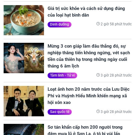
Giá trị sức khỏe và cách sử dụng đúng
của loại hạt bình dân
2 giờ 58 phút trước
Dinh dưỡng
Mừng 3 con giáp làm đâu thắng đó, sự
nghiệp thăng tiến không ngừng, vét sạch
tiền của thiên hạ trong những ngày cuối
tháng 6 âm lịch
3 giờ 28 phút trước
Tâm linh - Tử vi
Loạt ảnh hơn 20 năm trước của Lưu Diệc
Phi và Huỳnh Hiểu Minh khiến mạng xã
hội xôn xao
3 giờ 28 phút trước
Sao quốc tế
Sơ tán khẩn cấp hơn 200 người trong
đêm mưa lũ ở Sơn La, ô tô bị vùi lấp