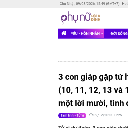
Chủ Nhật, 09/08/2026, 15:49 (GMT+7)
Hot
YÊU - HÔN NHÂN
ĐỜI SỐN
3 con giáp gặp tứ 
(10, 11, 12, 13 và 
một lời mười, tình
09/12/2023 11:25
Tâm linh - Tử vi
Tử vi dự đoán, 3 con giáp dưới