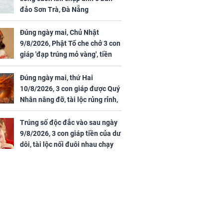
36 tuổi
hòa, tiền về như nước,
đảo Sơn Trà, Đà Nẵng
bạc vàng dư dả, Phú
Quý Vinh Hoa, vận
Đúng ngày mai, Chủ Nhật
trình khai sáng
9/8/2026, Phật Tổ che chở 3 con
giáp 'đạp trúng mỏ vàng', tiền
u Tinh Trì
bạc nhiều như lá sung, sự
g phòng vé,
nghiệp vượng phát
Đúng ngày mai, thứ Hai
u vượt 8.600
10/8/2026, 3 con giáp được Quý
Nhân nâng đỡ, tài lộc rủng rỉnh,
yên tâm hưởng vinh hoa Phú
Quý
Trúng số độc đắc vào sau ngày
9/8/2026, 3 con giáp tiền của dư
dôi, tài lộc nối đuôi nhau chạy
vào nhà, sự nghiệp phất lên
trông thấy