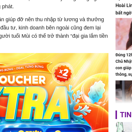
Hoài Li
 phát.
bất ngờ
n giúp đỡ nên thu nhập từ lương và thưởng
c đầu tư, kinh doanh bên ngoài cũng đem lại
ời tuổi Mùi có thể trở thành “đại gia lắm tiền
Đúng 12
Chủ Nhật
con giáp
thông, s
'cá chép 
cạn lộc l
hạ
TIN
'Đệ nhất
Kông' Q
phản hồi 