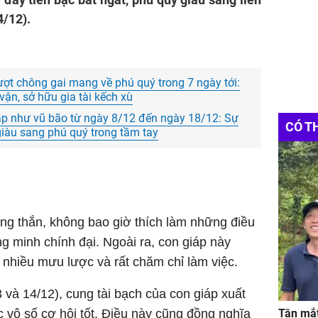
4/12).
ượt chông gai mang về phú quý trong 7 ngày tới:
 vận, sở hữu gia tài kếch xù
áp như vũ bão từ ngày 8/12 đến ngày 18/12: Sự
CÓ T
iàu sang phú quý trong tầm tay
ng thắn, không bao giờ thích làm những điều
g minh chính đại. Ngoài ra, con giáp này
nhiều mưu lược và rất chăm chỉ làm việc.
3 và 14/12), cung tài bạch của con giáp xuất
c vô số cơ hội tốt. Điều này cũng đồng nghĩa
Tận mắt