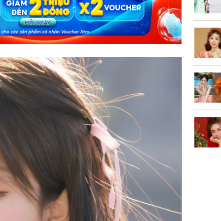
trẻ kém 
Phim Châ
đại thắn
doanh th
tỷ đồng