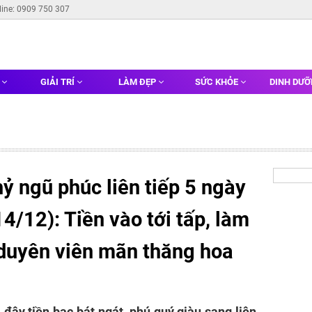
line: 0909 750 307
G
GIẢI TRÍ
LÀM ĐẸP
SỨC KHỎE
DINH DƯ
hỷ ngũ phúc liên tiếp 5 ngày
14/12): Tiền vào tới tấp, làm
 duyên viên mãn thăng hoa
 đây tiền bạc bát ngát, phú quý giàu sang liên