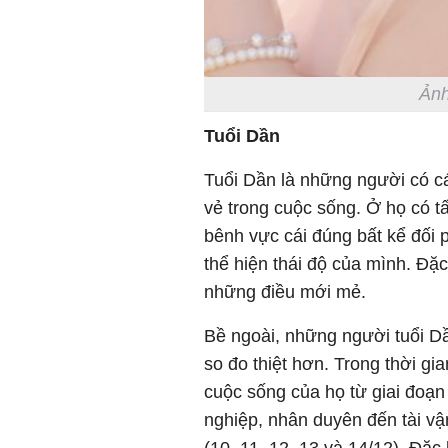
Ảnh
Tuổi Dần
Tuổi Dần là những người có cá
vẻ trong cuộc sống. Ở họ có t
bênh vực cái đúng bất kể đối 
thể hiện thái độ của mình. Đặc
những điều mới mẻ.
Bề ngoài, những người tuổi Dầ
so đo thiệt hơn. Trong thời g
cuộc sống của họ từ giai đoạn
nghiệp, nhân duyên đến tài vận
(10, 11, 12, 13 và 14/12). Đặc 