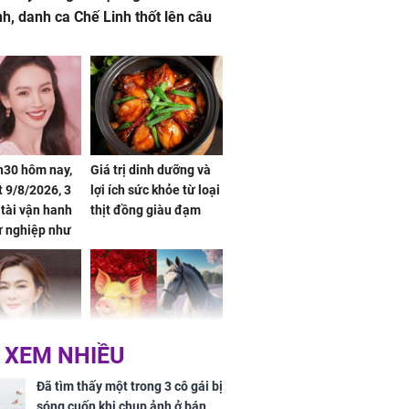
nh, danh ca Chế Linh thốt lên câu
h30 hôm nay,
Giá trị dinh dưỡng và
 9/8/2026, 3
lợi ích sức khỏe từ loại
 tài vận hanh
thịt đồng giàu đạm
ự nghiệp như
hóa Rồng', vét
á trong thiên
 XEM NHIỀU
 mỹ nhân Hồng
Tử vi tuần mới (từ 10
uan Chi Lâm
đến 16/8/2026), 3 con
Đã tìm thấy một trong 3 cô gái bị
tin yêu trai
giáp mưa thuận gió
sóng cuốn khi chụp ảnh ở bán