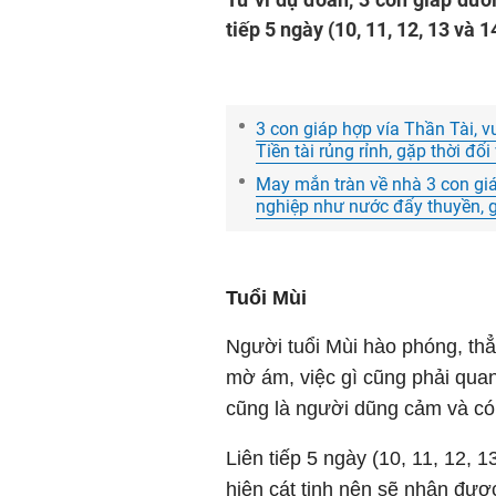
tiếp 5 ngày (10, 11, 12, 13 và 1
3 con giáp hợp vía Thần Tài, v
Tiền tài rủng rỉnh, gặp thời đổi
May mắn tràn về nhà 3 con gi
nghiệp như nước đẩy thuyền, g
Tuổi Mùi
Người tuổi Mùi hào phóng, thẳ
mờ ám, việc gì cũng phải quan
cũng là người dũng cảm và có 
Liên tiếp 5 ngày (10, 11, 12, 1
hiện cát tinh nên sẽ nhận đượ