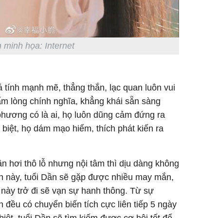
 minh họa: Internet
 tính mạnh mẽ, thẳng thắn, lạc quan luôn vui
ấm lòng chính nghĩa, khẳng khái sẵn sàng
phương có là ai, họ luôn dũng cảm đứng ra
 biệt, họ dám mạo hiểm, thích phát kiến ra
n hơi thô lỗ nhưng nội tâm thì dịu dàng không
ian này, tuổi Dần sẽ gặp được nhiều may mắn,
 này trở đi sẽ vạn sự hanh thông. Từ sự
 đều có chuyển biến tích cực liên tiếp 5 ngày
biệt, tuổi Dần sẽ tìm kiếm được cơ hội tốt để