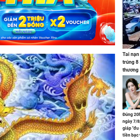
Tai nạn
trúng 8
thương
Đúng 20h
ngày 7/8
giáp "đu
tiền bạc 