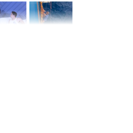
ấm no, tình
n mãn
n vợ giấu
Ngư dân mất tích đã
ừng có chồng,
được tìm thấy còn
ly hôn nhưng
sống sau 26 ngày lênh
khi nghe mẹ
đênh trên biển Thái
g câu này
Bình Dương
iệt lên tiếng
ồn thay tim,
hứng minh sức