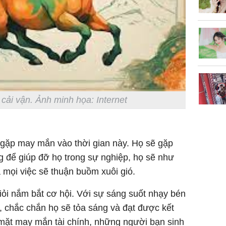
cải vận. Ảnh minh họa: Internet
gặp may mắn vào thời gian này. Họ sẽ gặp
để giúp đỡ họ trong sự nghiệp, họ sẽ như
 mọi việc sẽ thuận buồm xuôi gió.
iỏi nắm bắt cơ hội. Với sự sáng suốt nhạy bén
, chắc chắn họ sẽ tỏa sáng và đạt được kết
ề mặt may mắn tài chính, những người bạn sinh