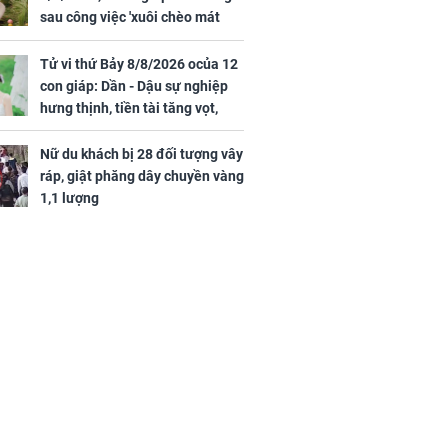
sau công việc 'xuôi chèo mát
mái', tiền tài 'thu về như nước',
tình duyên viên mãn
Tử vi thứ Bảy 8/8/2026 ocủa 12
con giáp: Dần - Dậu sự nghiệp
hưng thịnh, tiền tài tăng vọt,
Mão - Thân công việc bất trắc,
tiền mất tật mang
Nữ du khách bị 28 đối tượng vây
ráp, giật phăng dây chuyền vàng
1,1 lượng