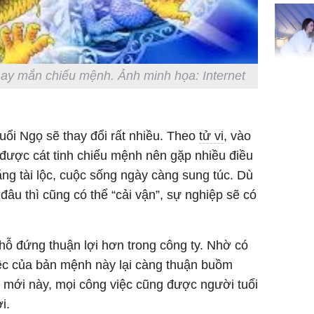
đón lộc 
tiền viê
may mắn chiếu mệnh. Ảnh minh họa: Internet
Phát hiệ
chuyện t
tôi đòi 
uổi Ngọ sẽ thay đổi rất nhiều. Theo
tử vi
, vào
sững sờ 
tôi buôn
 được cát tinh chiếu mệnh nên gặp nhiều điều
tăng tài lộc, cuộc sống ngày càng sung túc. Dù
âu thì cũng có thể “cải vận”, sự nghiệp sẽ có
Lý Liên K
sau tin đ
chỗ đứng thuận lợi hơn trong công ty. Nhờ có
cởi áo c
khỏe
ệc của bản mệnh này lại càng thuận buồm
g mới này, mọi công việc cũng được người tuổi
i.