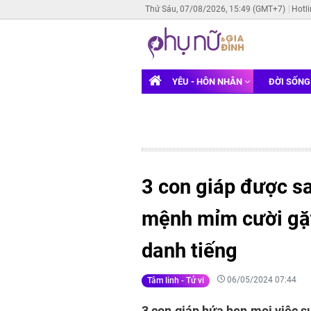
Thứ Sáu, 07/08/2026, 15:49 (GMT+7)
Hotl
YÊU - HÔN NHÂN
ĐỜI SỐN
3 con giáp được s
mệnh mỉm cười gặt 
danh tiếng
06/05/2024 07:44
Tâm linh - Tử vi
3 con giáp hứa hẹn mọi việc su