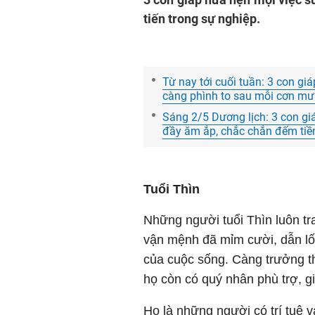
tiến trong sự nghiệp.
Từ nay tới cuối tuần: 3 con giáp
càng phình to sau mỗi cơn mưa
Sáng 2/5 Dương lịch: 3 con gi
đầy ăm ắp, chắc chắn đếm tiề
Tuổi Thìn
Những người tuổi Thìn luôn tra
vận mệnh đã mỉm cười, dẫn lố
của cuộc sống. Càng trưởng th
họ còn có quý nhân phù trợ, g
Họ là những người có trí tuệ v