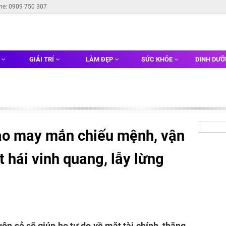
ine: 0909 750 307
G
GIẢI TRÍ
LÀM ĐẸP
SỨC KHỎE
DINH DƯ
ao may mắn chiếu mệnh, vận
hái vinh quang, lẫy lừng
ôn sẻ sẽ giúp họ tự do về mặt tài chính, thăng