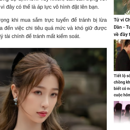
 đây có thể là áp lực vô hình đặt lên bạn.
trọng khi mua sắm trực tuyến để tránh bị lừa
Tử vi C
Dần - T
a đến việc chi tiêu quá mức và khó giữ được
về đầy 
lý tài chính để tránh mất kiểm soát.
tiền bạc
Tiết lộ 
chồng kh
biết có n
cuộc hô
nữa hay