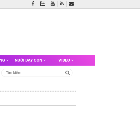
ỠNG
NUÔI DẠY CON
VIDEO