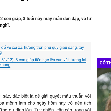
12 con giáp, 3 tuổi này may mắn dồn dập, vô tư
 nghĩ.
c đổ về xối xả, hưởng trọn phú quý giàu sang, tay
g
à 31/12): 3 con giáp tiền bạc lên vun vút, tương lai
CÓ T
 khủng
i sắc, đặc biệt là để giải quyết mâu thuẫn với
ọa mệnh làm cho ngày hôm nay trở nên tích
hững dự định lớn. Tuy nhiên, cần cẩn trọng với