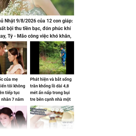
hủ Nhật 9/8/2026 của 12 con giáp:
uất bội thu tiền bạc, đón phúc khí
tay, Tý - Mão công việc khó khăn,
 đội nón ra đi
sốc của mẹ
Phát hiện và bắt sống
iến tôi không
trăn khổng lồ dài 4,8
ên tiếp tục
mét ẩn nấp trong bụi
n nhân 7 năm
tre bên cạnh nhà một
 không
cụ bà