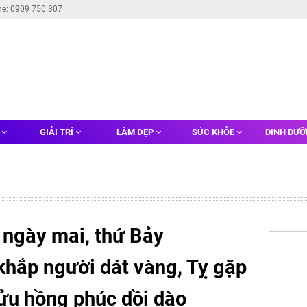
ne: 0909 750 307
G
GIẢI TRÍ
LÀM ĐẸP
SỨC KHỎE
DINH DƯ
 ngày mai, thứ Bảy
khắp người dát vàng, Tỵ gặp
Sửu hồng phúc dồi dào