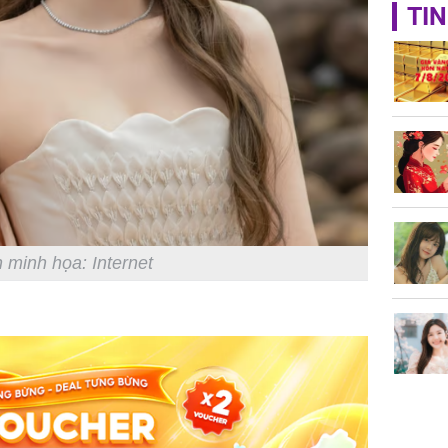
TIN
Triệu Lộ
phá khỏi
Thường x
nấm sợi d
sẽ nhận 
 minh họa: Internet
bất ngờ!