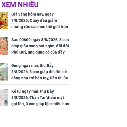
 XEM NHIỀU
 Tư muốn bứt
NÓNG: Bộ Y tế chưa
 vùng an toàn
cấp phép cho sản
Giá vàng hôm nay, ngày
phẩm làm đẹp từ tế
7/8/2026: Quay đầu giảm
bào gốc người
nhưng vẫn cao hơn thế giới trên
7 triệu đồng
Sau 00h00 ngày 8/8/2026, 3 con
giáp giàu sang bạt ngàn, đổi đời
Phú Quý, ung dung có của đầy
uyên ăn loại
nhà, ngày càng hưng thịnh sung
ai này, cơ thể
túc
Đúng ngày mai, thứ Bảy
được 4 lợi ích
8/8/2026, 3 con giáp đổi đời dễ
dàng như trở bàn tay, tiền tài ùa
tới, ngồi không lộc cũng đến,
phú quý theo tới già
Kể từ ngày mai, thứ Bảy
8/8/2026, Thần Tài 'điểm mặt
gọi tên', 3 con giáp lộc nhiều hơn
sông, tài vận sáng như trăng
Rằm, chính thức hết khổ