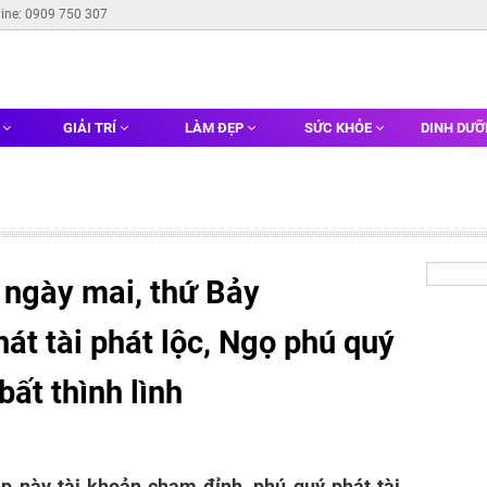
line: 0909 750 307
G
GIẢI TRÍ
LÀM ĐẸP
SỨC KHỎE
DINH DƯ
 ngày mai, thứ Bảy
át tài phát lộc, Ngọ phú quý
bất thình lình
áp này tài khoản chạm đỉnh, phú quý phát tài