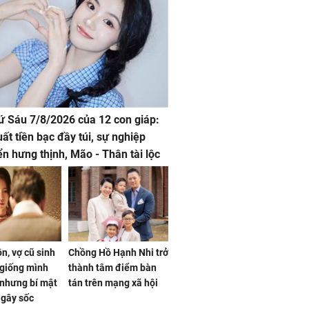
hứ Sáu 7/8/2026 của 12 con giáp:
uất tiền bạc đầy túi, sự nghiệp
iển hưng thịnh, Mão - Thân tài lộc
, mọi sự khó thành công mỹ mãn
n, vợ cũ sinh
Chồng Hồ Hạnh Nhi trở
giống mình
thành tâm điểm bàn
nhưng bí mật
tán trên mạng xã hội
 gây sốc