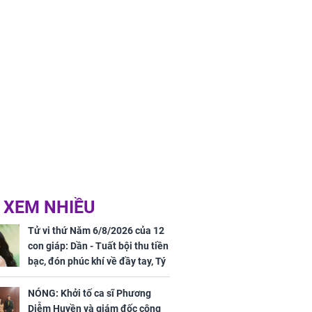
 XEM NHIỀU
Tử vi thứ Năm 6/8/2026 của 12
con giáp: Dần - Tuất bội thu tiền
bạc, đón phúc khí về đầy tay, Tý
- Mão công việc khó khăn, tiền
bạc đội nón ra đi
NÓNG: Khởi tố ca sĩ Phương
Diễm Huyền và giám đốc công