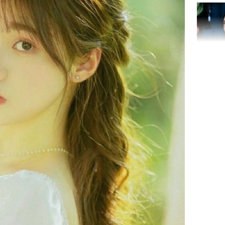
Nhan sắc
con gái 
4 lần ph
bất ngờ
Danh tín
nổi tiếng
phải khâ