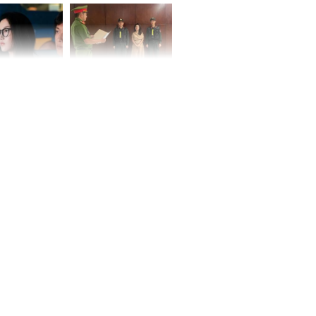
 ở tuổi 20 của
NÓNG: Khởi tố ca sĩ
Vương Phi sau
Phương Diễm Huyền
ẫu thuật gây
và giám đốc công ty
truyền thông
h nữ diễn viên
 gặp tai nạn,
u 50 mũi