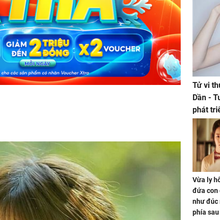
Tử vi t
Dần - T
phát tr
ảm đạm
Vừa ly hô
đứa con 
như đúc 
phía sau