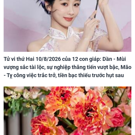
Tử vi thứ Hai 10/8/2026 của 12 con giáp: Dần - Mùi
vượng sắc tài lộc, sự nghiệp thăng tiến vượt bậc, Mão
- Tỵ công việc trắc trở, tiền bạc thiếu trước hụt sau