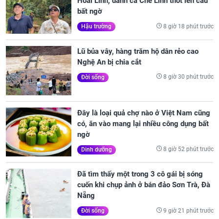
Hoài Linh, danh ca Chế Linh thốt lên câu
bất ngờ
8 giờ 18 phút trước
Hậu trường
Lũ bủa vây, hàng trăm hộ dân rẻo cao
Nghệ An bị chia cắt
8 giờ 30 phút trước
Đời sống
Đây là loại quả chợ nào ở Việt Nam cũng
có, ăn vào mang lại nhiều công dụng bất
ngờ
8 giờ 52 phút trước
Dinh dưỡng
Đã tìm thấy một trong 3 cô gái bị sóng
cuốn khi chụp ảnh ở bán đảo Sơn Trà, Đà
Nẵng
9 giờ 21 phút trước
Đời sống