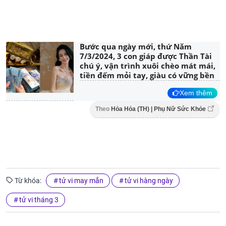
Bước qua ngày mới, thứ Năm
7/3/2024, 3 con giáp được Thần Tài
chú ý, vận trình xuôi chèo mát mái,
tiền đếm mỏi tay, giàu có vững bền
Xem thêm
Theo
Hỏa Hỏa (TH) | Phụ Nữ Sức Khỏe
Từ khóa:
tử vi may mắn
tử vi hàng ngày
tử vi tháng 3