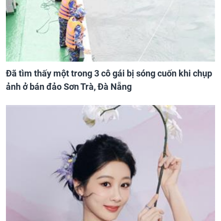
Đã tìm thấy một trong 3 cô gái bị sóng cuốn khi chụp
ảnh ở bán đảo Sơn Trà, Đà Nẵng