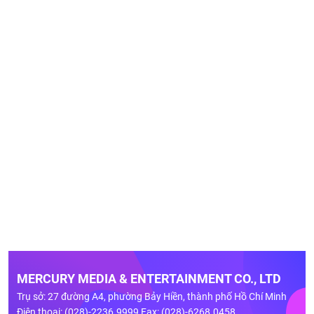
MERCURY MEDIA & ENTERTAINMENT CO., LTD
Trụ sở: 27 đường A4, phường Bảy Hiền, thành phố Hồ Chí Minh
Điện thoại: (028)-2236.9999 Fax: (028)-6268.0458