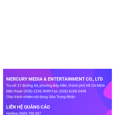
MERCURY MEDIA & ENTERTAINMENT CO., LTD
Trụ sở: 27 đường A4, phường Bảy Hiền, thành phố Hồ Chí Minh
Điện thoại: (028)-2236.9999 Fax: (028)-6268.0458
Chịu trách nhiệm nội dung: Đào Trọng Nhân
LIÊN HỆ QUẢNG CÁO
Hotline: 0909 750 307