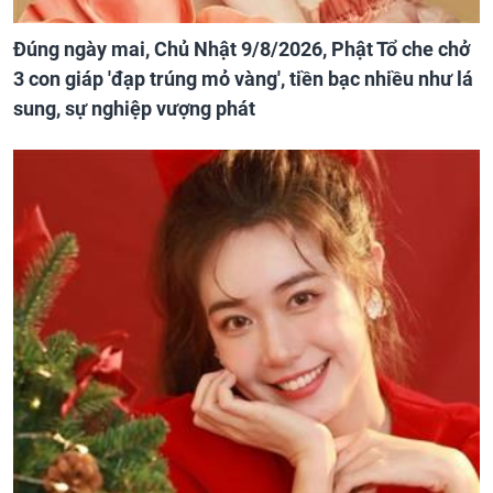
Đúng ngày mai, Chủ Nhật 9/8/2026, Phật Tổ che chở
3 con giáp 'đạp trúng mỏ vàng', tiền bạc nhiều như lá
sung, sự nghiệp vượng phát