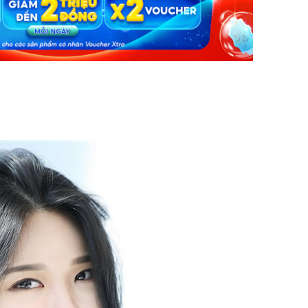
Danh tín
hành hu
nữ ở giữ
TP.HCM