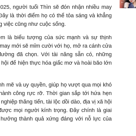
025, người tuổi Thìn sẽ đón nhận nhiều may
Đây là thời điểm họ có thể tỏa sáng và khẳng
ng việc cũng như cuộc sống.
em là biểu tượng của sức mạnh và sự thịnh
n may mới sẽ mỉm cười với họ, mở ra cánh cửa
đường đã chọn. Với tài năng sẵn có, những
 hội để hiện thực hóa giấc mơ và hoài bão lớn
nh mẽ và uy quyền, giúp họ vượt qua mọi khó
thành công rực rỡ. Thời gian sắp tới hứa hẹn
nghiệp thăng tiến, tài lộc dồi dào, địa vị xã hội
ược mọi người kính trọng. Đây chính là giai
 hưởng thành quả xứng đáng với nỗ lực của