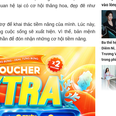
vào lòn
quan hệ lại có cơ hội thăng hoa, đẹp đẽ như
ợ để khai thác tiềm năng của mình. Lúc này,
g cuộc sống sẽ xuất hiện. Vì thế, bản mệnh
 thần để đón nhận những cơ hội tiềm năng.
Ba thế h
Diêm Ni
Trương V
trong ph
HH Mai 
Mua đồ hi
tặng em 
120 tỷ tr