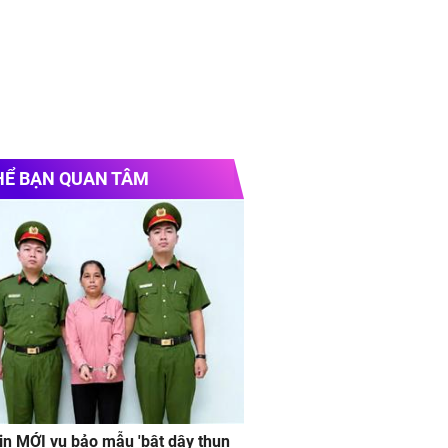
HỂ BẠN QUAN TÂM
in MỚI vụ bảo mẫu 'bật dây thun