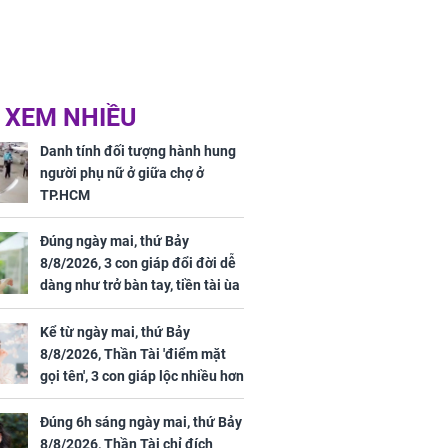
 XEM NHIỀU
Danh tính đối tượng hành hung
người phụ nữ ở giữa chợ ở
TP.HCM
Đúng ngày mai, thứ Bảy
8/8/2026, 3 con giáp đổi đời dễ
dàng như trở bàn tay, tiền tài ùa
tới, ngồi không lộc cũng đến,
phú quý theo tới già
Kể từ ngày mai, thứ Bảy
8/8/2026, Thần Tài 'điểm mặt
gọi tên', 3 con giáp lộc nhiều hơn
sông, tài vận sáng như trăng
Rằm, chính thức hết khổ
Đúng 6h sáng ngày mai, thứ Bảy
8/8/2026, Thần Tài chỉ đích