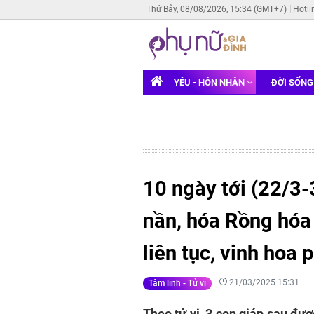
Thứ Bảy, 08/08/2026, 15:34 (GMT+7)
Hotli
YÊU - HÔN NHÂN
ĐỜI SỐN
10 ngày tới (22/3-
nần, hóa Rồng hóa 
liên tục, vinh hoa 
21/03/2025 15:31
Tâm linh - Tử vi
Theo tử vi, 3 con giáp sau đư