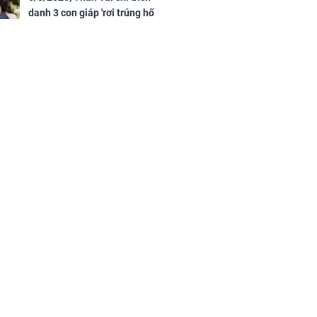
danh 3 con giáp 'rơi trúng hố
vàng', tiền bạc ùa về nhà 'như lũ
cuốn', vươn mình thành đại gia
trong phút chốc