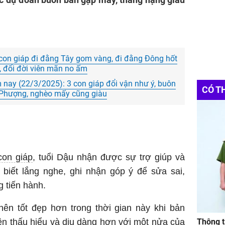
3 con giáp đi đằng Tây gom vàng, đi đằng Đông hốt
, đổi đời viên mãn no ấm
nay (22/3/2025): 3 con giáp đổi vận như ý, buôn
CÓ T
a Phượng, nghèo mấy cũng giàu
on giáp
, tuổi Dậu nhận được sự trợ giúp và
 biết lắng nghe, ghi nhận góp ý để sửa sai,
 tiến hành.
nên tốt đẹp hơn trong thời gian này khi bản
 nên thấu hiểu và dịu dàng hơn với một nửa của
Thông t