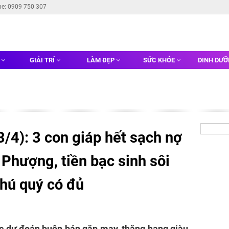
ne: 0909 750 307
G
GIẢI TRÍ
LÀM ĐẸP
SỨC KHỎE
DINH DƯ
3/4): 3 con giáp hết sạch nợ
Phượng, tiền bạc sinh sôi
phú quý có đủ
ợc dự đoán buôn bán gặp may, thăng hạng giàu