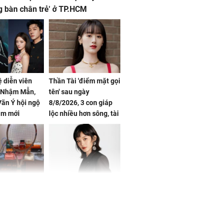
g bàn chân trẻ' ở TP.HCM
ệ diễn viên
Thần Tài 'điểm mặt gọi
, Nhậm Mẫn,
tên' sau ngày
ãn Ý hội ngộ
8/8/2026, 3 con giáp
im mới
lộc nhiều hơn sông, tài
vận sáng như trăng
Rằm, chính thức hết
khổ
Phương Thúy:
Triệu Lệ Dĩnh liên tiếp
ệu theo "lô",
được Kim Ưng ưu ái,
gái biệt thự
đãi ngộ đặc biệt gây
ong "nốt nhạc"
chú ý