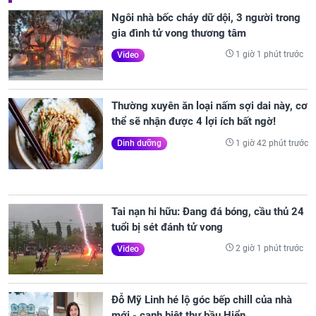
Ngôi nhà bốc cháy dữ dội, 3 người trong
gia đình tử vong thương tâm
1 giờ 1 phút trước
Video
Thường xuyên ăn loại nấm sợi dai này, cơ
thể sẽ nhận được 4 lợi ích bất ngờ!
1 giờ 42 phút trước
Dinh dưỡng
Tai nạn hi hữu: Đang đá bóng, cầu thủ 24
tuổi bị sét đánh tử vong
2 giờ 1 phút trước
Video
Đỗ Mỹ Linh hé lộ góc bếp chill của nhà
mới - cạnh biệt thự bầu Hiển