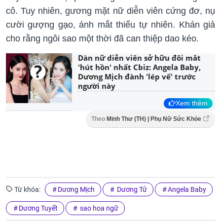
cô. Tuy nhiên, gương mặt nữ diễn viên cứng đơ, nụ
cười gượng gạo, ánh mắt thiếu tự nhiên. Khán giả
cho rằng ngôi sao một thời đã can thiệp dao kéo.
Dàn nữ diễn viên sở hữu đôi mắt
'hút hồn' nhất Cbiz: Angela Baby,
Dương Mịch đành 'lép vế' trước
người này
Xem thêm
Theo
Minh Thư (TH) | Phụ Nữ Sức Khỏe
Từ khóa:
Dương Mịch
Dương Tử
Angela Baby
Dương Tuyết
sao hoa ngữ