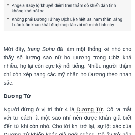
Angela Baby lộ 'khuyết điểm' trên thảm đỏ khiến dân tình
không khỏi xót xa
Không phải Dương Tử hay Địch Lệ Nhiệt Ba, nam thần Đặng
Luân luôn khao khát được hợp tác với nữ minh tinh này
Mới đây,
trang Sohu
đã làm một thống kê nhỏ cho
thấy số lượng sao nữ họ Dương trong Cbiz khá
nhiều, họ lại còn cực kỳ nổi tiếng. Nhiều người thậm
chí còn xếp hạng các mỹ nhân họ Dương theo nhan
sắc.
Dương Tử
Người đứng ở vị trí thứ 4 là
Dương Tử
. Cô ra mắt
với tư cách là một sao nhí nên được khán giả biết
đến từ khi còn nhỏ. Cho tới khi trở lại, sự lột xác của
Dương Tử khiến khán giả ngỡ ngàng. Cô ấy trở nên