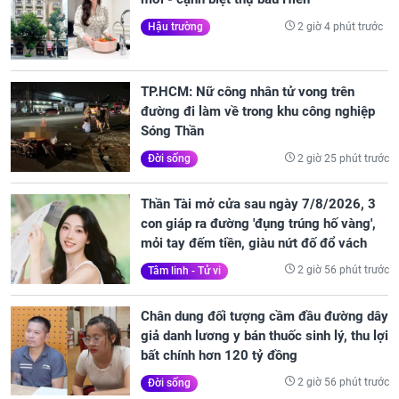
2 giờ 4 phút trước
Hậu trường
TP.HCM: Nữ công nhân tử vong trên
đường đi làm về trong khu công nghiệp
Sóng Thần
2 giờ 25 phút trước
Đời sống
Thần Tài mở cửa sau ngày 7/8/2026, 3
con giáp ra đường 'đụng trúng hố vàng',
mỏi tay đếm tiền, giàu nứt đố đổ vách
2 giờ 56 phút trước
Tâm linh - Tử vi
Chân dung đối tượng cầm đầu đường dây
giả danh lương y bán thuốc sinh lý, thu lợi
bất chính hơn 120 tỷ đồng
2 giờ 56 phút trước
Đời sống