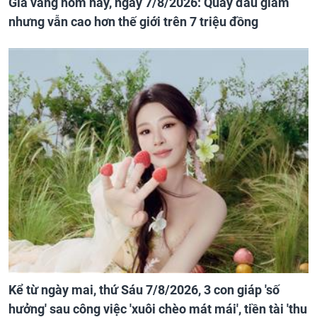
Giá vàng hôm nay, ngày 7/8/2026: Quay đầu giảm
nhưng vẫn cao hơn thế giới trên 7 triệu đồng
Kể từ ngày mai, thứ Sáu 7/8/2026, 3 con giáp 'số
hưởng' sau công việc 'xuôi chèo mát mái', tiền tài 'thu