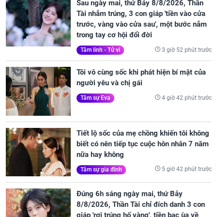
Sau ngày mai, thứ Bảy 8/8/2026, Thần
Tài nhắm trúng, 3 con giáp 'tiền vào cửa
trước, vàng vào cửa sau', một bước nắm
trong tay cơ hội đổi đời
3 giờ 52 phút trước
Tâm linh - Tử vi
Tôi vô cùng sốc khi phát hiện bí mật của
người yêu và chị gái
4 giờ 42 phút trước
Tâm sự Eva
Tiết lộ sốc của mẹ chồng khiến tôi không
biết có nên tiếp tục cuộc hôn nhân 7 năm
nữa hay không
5 giờ 42 phút trước
Tâm sự gia đình
Đúng 6h sáng ngày mai, thứ Bảy
8/8/2026, Thần Tài chỉ đích danh 3 con
giáp 'rơi trúng hố vàng', tiền bạc ùa về