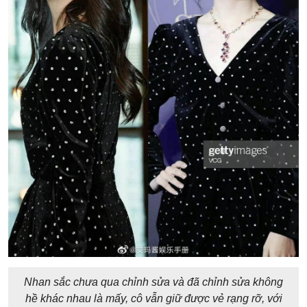
Nhan sắc chưa qua chỉnh sửa và đã chỉnh sửa không
hề khác nhau là mấy, cô vẫn giữ được vẻ rạng rỡ, với