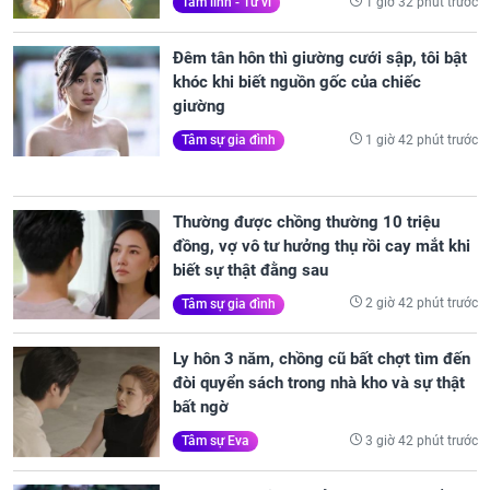
1 giờ 32 phút trước
Tâm linh - Tử vi
Đêm tân hôn thì giường cưới sập, tôi bật
khóc khi biết nguồn gốc của chiếc
giường
1 giờ 42 phút trước
Tâm sự gia đình
Thường được chồng thường 10 triệu
đồng, vợ vô tư hưởng thụ rồi cay mắt khi
biết sự thật đằng sau
2 giờ 42 phút trước
Tâm sự gia đình
Ly hôn 3 năm, chồng cũ bất chợt tìm đến
đòi quyển sách trong nhà kho và sự thật
bất ngờ
3 giờ 42 phút trước
Tâm sự Eva