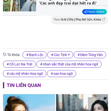
'Các anh đẹp trai dạt hết ra đi'
Xem thêm
Theo
N.N (T/h) | Phụ Nữ Sức Khỏe
Từ khóa:
Bạch Lộc
Cúc Tịnh Y
Đàm Tùng Vận
Cổ Lực Na Trát
nhan sắc thật của mỹ nhân hoa ngữ
các mỹ nhân Hoa ngữ
sao hoa ngữ
TIN LIÊN QUAN