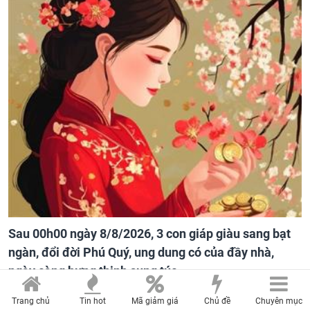
Sau 00h00 ngày 8/8/2026, 3 con giáp giàu sang bạt
ngàn, đổi đời Phú Quý, ung dung có của đầy nhà,
ngày càng hưng thịnh sung túc
Trang chủ
Tin hot
Mã giảm giá
Chủ đề
Chuyên mục