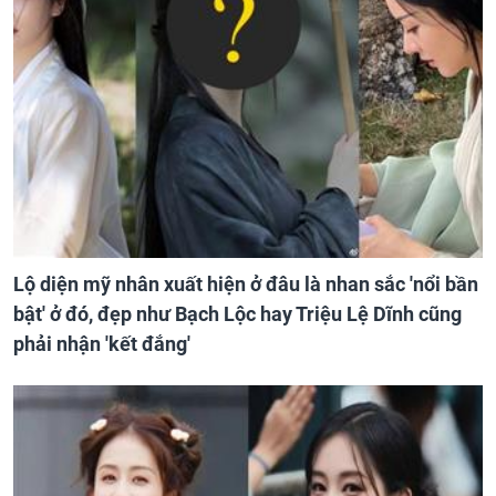
Lộ diện mỹ nhân xuất hiện ở đâu là nhan sắc 'nổi bần
bật' ở đó, đẹp như Bạch Lộc hay Triệu Lệ Dĩnh cũng
phải nhận 'kết đắng'