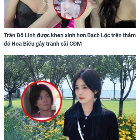
Trần Đô Linh được khen xinh hơn Bạch Lộc trên thảm
đỏ Hoa Biểu gây tranh cãi CĐM