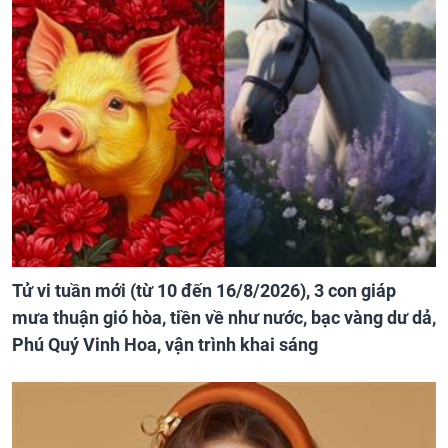
Tử vi tuần mới (từ 10 đến 16/8/2026), 3 con giáp
mưa thuận gió hòa, tiền về như nước, bạc vàng dư dả,
Phú Quý Vinh Hoa, vận trình khai sáng