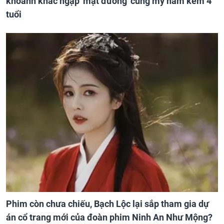
khoảnh khắc ngập 'mật đường' cùng mỹ nam kém 4
tuổi
Phim còn chưa chiếu, Bạch Lộc lại sắp tham gia dự
án cổ trang mới của đoàn phim Ninh An Như Mộng?