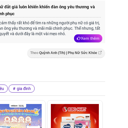
nữ đắt giá luôn khiến khiến đàn ông yêu thương và
inh phục
 cảm thấy rất khó để tìm ra những người phụ nữ có giá trị,
àn ông yêu thương và mãi mãi chinh phục. Thế nhưng, tất
 quyết và dưới đây là một vài mẹo nhỏ.
Xem thêm
Theo
Quỳnh Anh (T/h) | Phụ Nữ Sức Khỏe
yêu
gia đình