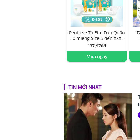
Penbose Tã Bỉm Dán Quần
T
50 miếng Size S đến XXXL
137,970đ
Mua ngay
TIN MỚI NHẤT
T