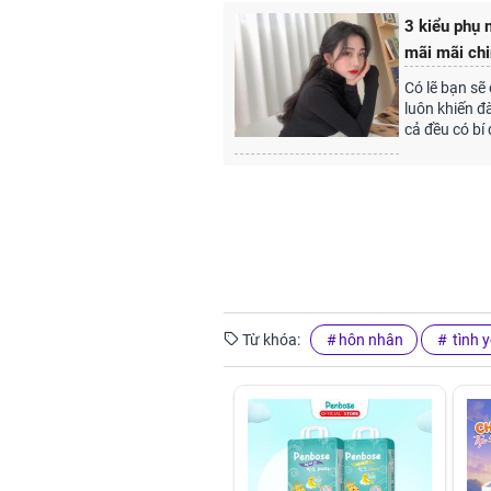
3 kiểu phụ 
mãi mãi ch
Có lẽ bạn sẽ
luôn khiến đ
cả đều có bí
Từ khóa:
hôn nhân
tình 