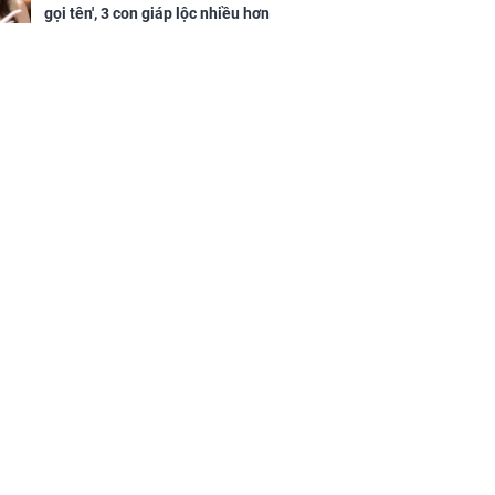
gọi tên', 3 con giáp lộc nhiều hơn
sông, tài vận sáng như trăng
Rằm, chính thức hết khổ