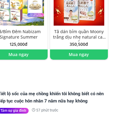
ã/Bỉm Đêm Nabizam
Tã dán bỉm quần Moony
Signature Summer
trắng dịu nhẹ natural cao
cấp
125,000đ
350,500đ
Mua ngay
Mua ngay
iết lộ sốc của mẹ chồng khiến tôi không biết có nên
tiếp tục cuộc hôn nhân 7 năm nữa hay không
57 phút trước
Tâm sự gia đình