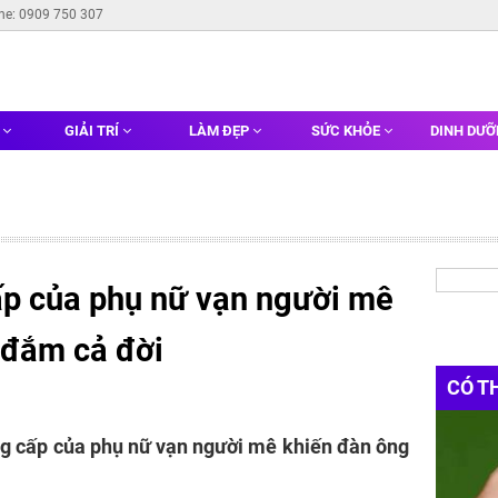
ine: 0909 750 307
G
GIẢI TRÍ
LÀM ĐẸP
SỨC KHỎE
DINH DƯ
ấp của phụ nữ vạn người mê
 đắm cả đời
CÓ T
ng cấp của phụ nữ vạn người mê khiến đàn ông