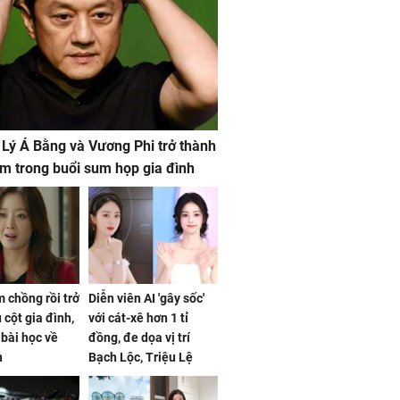
 Lý Á Bằng và Vương Phi trở thành
m trong buổi sum họp gia đình
 chồng rồi trở
Diễn viên AI 'gây sốc'
 cột gia đình,
với cát-xê hơn 1 tỉ
a bài học về
đồng, đe dọa vị trí
n
Bạch Lộc, Triệu Lệ
Dĩnh