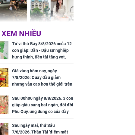
 Nữ công nhân
Đỗ Mỹ Linh hé lộ góc
 XEM NHIỀU
trên đường đi
bếp chill của nhà mới -
rong khu công
cạnh biệt thự bầu Hiển
Tử vi thứ Bảy 8/8/2026 ocủa 12
Sóng Thần
con giáp: Dần - Dậu sự nghiệp
hưng thịnh, tiền tài tăng vọt,
Mão - Thân công việc bất trắc,
tiền mất tật mang
Giá vàng hôm nay, ngày
7/8/2026: Quay đầu giảm
nhưng vẫn cao hơn thế giới trên
7 triệu đồng
Sau 00h00 ngày 8/8/2026, 3 con
00 ngày
giáp giàu sang bạt ngàn, đổi đời
, 3 con giáp
Phú Quý, ung dung có của đầy
g bạt ngàn,
nhà, ngày càng hưng thịnh sung
Phú Quý, ung
túc
của đầy nhà,
Sau ngày mai, thứ Sáu
g hưng thịnh
7/8/2026, Thần Tài 'điểm mặt