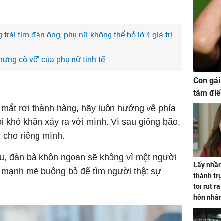
trái tim đàn ông, phụ nữ không thể bỏ lỡ 4 giá trị
hưng cõ võ" của phụ nữ tinh tế
Con gái
tâm điể
 mắt rơi thành hàng, hãy luôn hướng về phía
i khó khăn xảy ra với mình. Vì sau giông bão,
 cho riêng mình.
ếu, đàn bà khôn ngoan sẽ không vì một người
Lấy nhầm
 mạnh mẽ buông bỏ để tìm người thật sự
thành trụ
tôi rút r
hôn nhâ