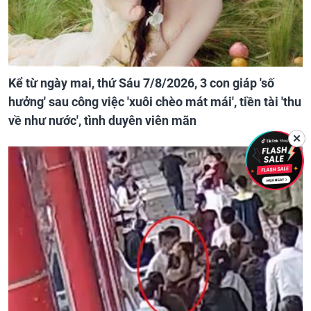
Kể từ ngày mai, thứ Sáu 7/8/2026, 3 con giáp 'số
hưởng' sau công việc 'xuôi chèo mát mái', tiền tài 'thu
về như nước', tình duyên viên mãn
✕