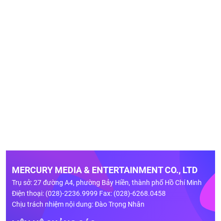
MERCURY MEDIA & ENTERTAINMENT CO., LTD
Trụ sở: 27 đường A4, phường Bảy Hiền, thành phố Hồ Chí Minh
Điện thoại: (028)-2236.9999 Fax: (028)-6268.0458
Chịu trách nhiệm nội dung: Đào Trọng Nhân