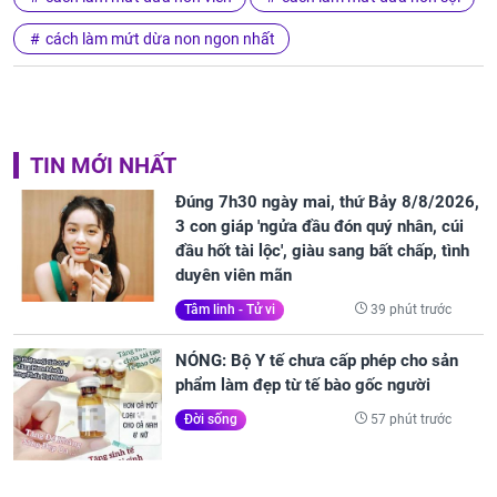
cách làm mứt dừa non ngon nhất
TIN MỚI NHẤT
Đúng 7h30 ngày mai, thứ Bảy 8/8/2026,
3 con giáp 'ngửa đầu đón quý nhân, cúi
đầu hốt tài lộc', giàu sang bất chấp, tình
duyên viên mãn
39 phút trước
Tâm linh - Tử vi
NÓNG: Bộ Y tế chưa cấp phép cho sản
phẩm làm đẹp từ tế bào gốc người
57 phút trước
Đời sống