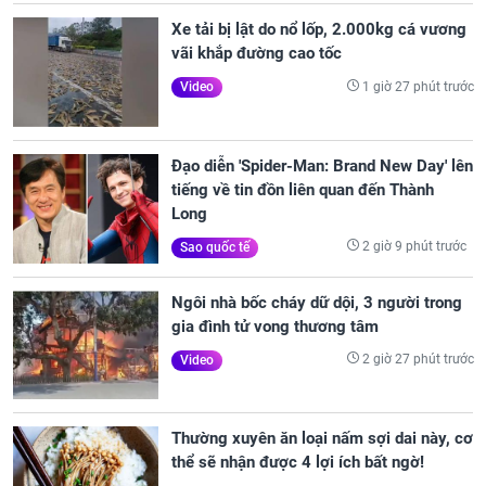
Xe tải bị lật do nổ lốp, 2.000kg cá vương
vãi khắp đường cao tốc
1 giờ 27 phút trước
Video
Đạo diễn 'Spider-Man: Brand New Day' lên
tiếng về tin đồn liên quan đến Thành
Long
2 giờ 9 phút trước
Sao quốc tế
Ngôi nhà bốc cháy dữ dội, 3 người trong
gia đình tử vong thương tâm
2 giờ 27 phút trước
Video
Thường xuyên ăn loại nấm sợi dai này, cơ
thể sẽ nhận được 4 lợi ích bất ngờ!