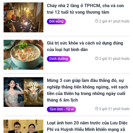
Cháy nhà 2 tầng ở TPHCM, cha và con
trai 12 tuổi tử vong thương tâm
2 giờ 41 phút trước
Đời sống
Giá trị sức khỏe và cách sử dụng đúng
của loại hạt bình dân
2 giờ 51 phút trước
Dinh dưỡng
Mừng 3 con giáp làm đâu thắng đó, sự
nghiệp thăng tiến không ngừng, vét sạch
tiền của thiên hạ trong những ngày cuối
tháng 6 âm lịch
3 giờ 21 phút trước
Tâm linh - Tử vi
Loạt ảnh hơn 20 năm trước của Lưu Diệc
Phi và Huỳnh Hiểu Minh khiến mạng xã