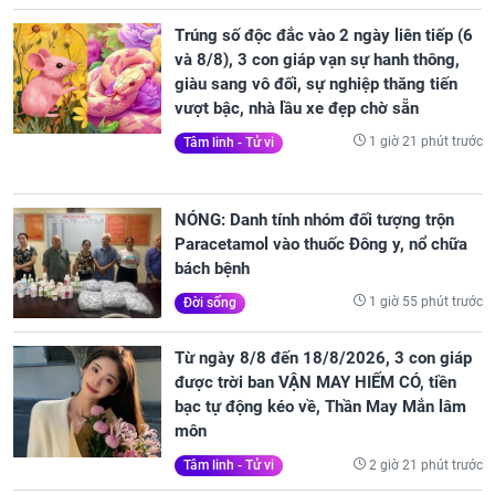
Trúng số độc đắc vào 2 ngày liên tiếp (6
và 8/8), 3 con giáp vạn sự hanh thông,
giàu sang vô đối, sự nghiệp thăng tiến
vượt bậc, nhà lầu xe đẹp chờ sẵn
1 giờ 21 phút trước
Tâm linh - Tử vi
NÓNG: Danh tính nhóm đối tượng trộn
Paracetamol vào thuốc Đông y, nổ chữa
bách bệnh
1 giờ 55 phút trước
Đời sống
Từ ngày 8/8 đến 18/8/2026, 3 con giáp
được trời ban VẬN MAY HIẾM CÓ, tiền
bạc tự động kéo về, Thần May Mắn lâm
môn
2 giờ 21 phút trước
Tâm linh - Tử vi