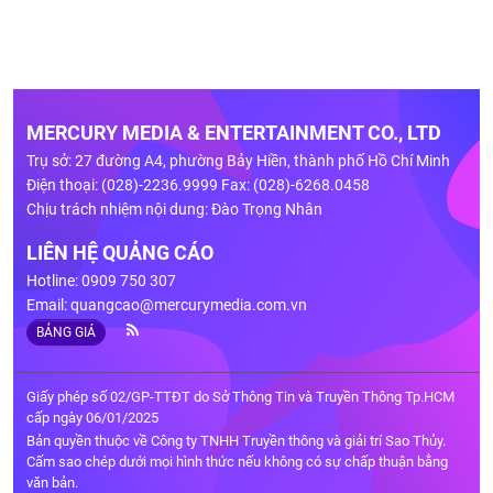
MERCURY MEDIA & ENTERTAINMENT CO., LTD
Trụ sở: 27 đường A4, phường Bảy Hiền, thành phố Hồ Chí Minh
Điện thoại: (028)-2236.9999 Fax: (028)-6268.0458
Chịu trách nhiệm nội dung: Đào Trọng Nhân
LIÊN HỆ QUẢNG CÁO
Hotline: 0909 750 307
Email:
quangcao@mercurymedia.com.vn
BẢNG GIÁ
Giấy phép số 02/GP-TTĐT do Sở Thông Tin và Truyền Thông Tp.HCM
cấp ngày 06/01/2025
Bản quyền thuộc về Công ty TNHH Truyền thông và giải trí Sao Thủy.
Cấm sao chép dưới mọi hình thức nếu không có sự chấp thuận bằng
văn bản.