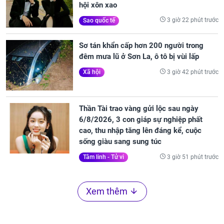
hội xôn xao
3 giờ 22 phút trước
Sao quốc tế
Sơ tán khẩn cấp hơn 200 người trong
đêm mưa lũ ở Sơn La, ô tô bị vùi lấp
3 giờ 42 phút trước
Xã hội
Thần Tài trao vàng gửi lộc sau ngày
6/8/2026, 3 con giáp sự nghiệp phất
cao, thu nhập tăng lên đáng kể, cuộc
sống giàu sang sung túc
3 giờ 51 phút trước
Tâm linh - Tử vi
Xem thêm