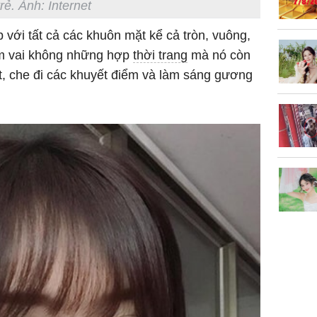
trẻ. Ảnh: Internet
sững sờ 
tôi buôn
 với tất cả các khuôn mặt kể cả tròn, vuông,
hạm vai không những hợp
thời trang
mà nó còn
ật, che đi các khuyết điểm và làm sáng gương
Lý Liên K
sau tin đ
cởi áo c
khỏe