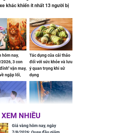
 xe khác khiến ít nhất 13 người bị
 hôm nay,
Tác dụng của cải thảo
/2026, 3 con
đối với sức khỏe và lưu
 đỉnh" vận may,
ý quan trọng khi sử
về ngập lối,
dụng
ấm no, tình
n mãn
 XEM NHIỀU
n vợ giấu
Ngư dân mất tích đã
ừng có chồng,
được tìm thấy còn
Giá vàng hôm nay, ngày
ly hôn nhưng
sống sau 26 ngày lênh
7/8/2026: Quay đầu giảm