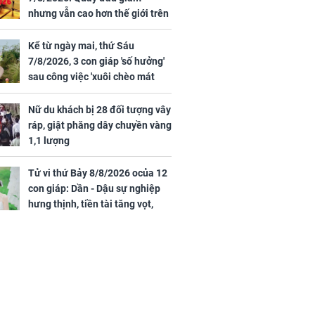
khi nghe mẹ
đênh trên biển Thái
nhưng vẫn cao hơn thế giới trên
g câu này
Bình Dương
7 triệu đồng
Kể từ ngày mai, thứ Sáu
7/8/2026, 3 con giáp 'số hưởng'
sau công việc 'xuôi chèo mát
iệt lên tiếng
mái', tiền tài 'thu về như nước',
ồn thay tim,
tình duyên viên mãn
Nữ du khách bị 28 đối tượng vây
hứng minh sức
ráp, giật phăng dây chuyền vàng
1,1 lượng
Tử vi thứ Bảy 8/8/2026 ocủa 12
con giáp: Dần - Dậu sự nghiệp
hưng thịnh, tiền tài tăng vọt,
Mão - Thân công việc bất trắc,
tiền mất tật mang