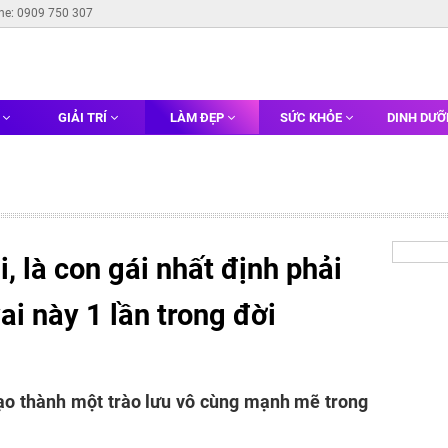
ine: 0909 750 307
G
GIẢI TRÍ
LÀM ĐẸP
SỨC KHỎE
DINH DƯ
, là con gái nhất định phải
ai này 1 lần trong đời
tạo thành một trào lưu vô cùng mạnh mẽ trong