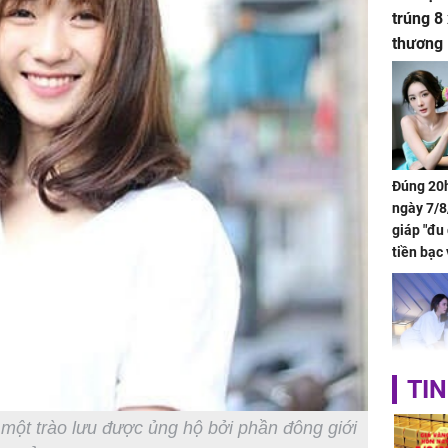
trúng 8
thương
Đúng 20h
ngày 7/8
giáp "đu
tiền bạc 
đón lộc 
tiền viê
TIN
Phát hiệ
chuyện t
một trào lưu được ủng hộ bởi phần đông giới
tôi đòi 