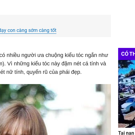
 dạy con càng sớm càng tốt
CÓ T
 có nhiều người ưa chuộng kiểu tóc ngắn như
ém). Vì những kiểu tóc này đậm nét cá tính và
t nữ tính, quyến rũ của phái đẹp.
Tai nạn